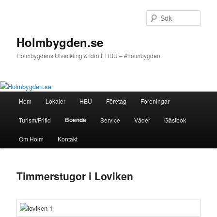
Hoppa
till
Sök
primärt
innehåll
Holmbygden.se
Holmbygdens Utveckling & Idrott, HBU – #holmbygden
Huvudmeny
Hem
Lokaler
HBU
Företag
Föreningar
Boende
Turism/Fritid
Service
Väder
Gästbok
Om Holm
Kontakt
Timmerstugor i Loviken