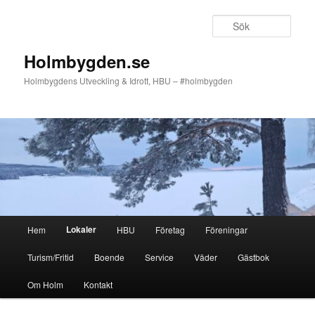
Hoppa
till
Sök
primärt
innehåll
Holmbygden.se
Holmbygdens Utveckling & Idrott, HBU – #holmbygden
Huvudmeny
Lokaler
Hem
HBU
Företag
Föreningar
Turism/Fritid
Boende
Service
Väder
Gästbok
Om Holm
Kontakt