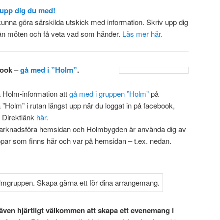
 upp dig du med!
tt kunna göra särskilda utskick med information. Skriv upp dig
från möten och få veta vad som händer.
Läs mer här
.
book –
gå med i ”Holm”
.
få Holm-information att
gå med i gruppen ”Holm”
på
 ”Holm” i rutan längst upp när du loggat in på facebook,
 Direktlänk
här
.
tt marknadsföra hemsidan och Holmbygden är använda dig av
ppar som finns här och var på hemsidan – t.ex. nedan.
även hjärtligt välkommen att skapa ett evenemang i