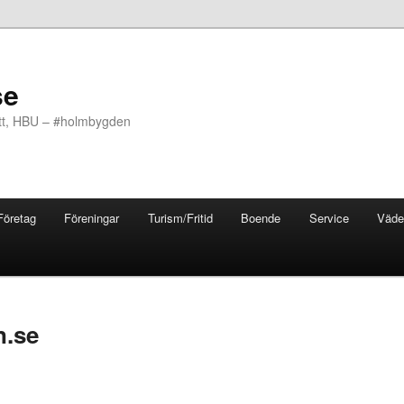
se
ott, HBU – #holmbygden
Företag
Föreningar
Turism/Fritid
Boende
Service
Väde
n.se