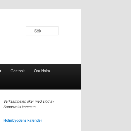
Sök
r
Gästbok
Om Holm
Verksamheten sker med stöd av
Sundsvalls kommun.
Holmbygdens kalender