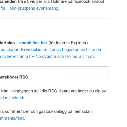
alender.
På så vis ser alla Holmare på facebook snabbt
r för Holm-gruppens evenemang.
tartsida –
snabblänk här
(för Internet Explorer)
du startar din webbläsare. Längs högerkanten hittar du
aste nyheter från ST – Nordvästra och Holms SK m.m.
etsflödet RSS
r från Holmbygden.se i din RSS-läsare använder du dig av
gden.se/feed/
 alla kommentarer och gästboksinlägg på hemsidan:
omments/feed/