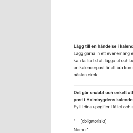
Lägg till en händelse i kalen
Lägg gärna in ett evenemang e
kan ta lite tid att lägga ut oc
en kalenderpost är ett bra ko
nästan direkt.
Det går snabbt och enkelt att 
post i Holmbygdens kalender
Fyll i dina uppgifter i fältet och
.
*
= (obligatoriskt)
Namn:
*