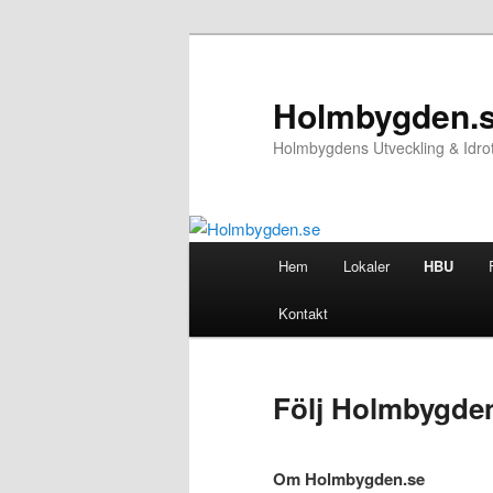
Hoppa
till
primärt
Holmbygden.
innehåll
Holmbygdens Utveckling & Idr
Huvudmeny
Hem
Lokaler
HBU
Kontakt
Följ Holmbygde
Om Holmbygden.se