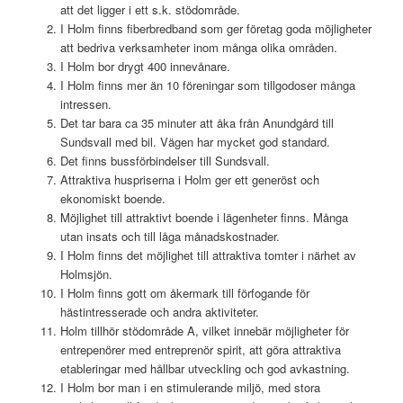
att det ligger i ett s.k. stödområde.
I Holm finns fiberbredband som ger företag goda möjligheter
att bedriva verksamheter inom många olika områden.
I Holm bor drygt 400 innevånare.
I Holm finns mer än 10 föreningar som tillgodoser många
intressen.
Det tar bara ca 35 minuter att åka från Anundgård till
Sundsvall med bil. Vägen har mycket god standard.
Det finns bussförbindelser till Sundsvall.
Attraktiva huspriserna i Holm ger ett generöst och
ekonomiskt boende.
Möjlighet till attraktivt boende i lägenheter finns. Många
utan insats och till låga månadskostnader.
I Holm finns det möjlighet till attraktiva tomter i närhet av
Holmsjön.
I Holm finns gott om åkermark till förfogande för
hästintresserade och andra aktiviteter.
Holm tillhör stödområde A, vilket innebär möjligheter för
entrepenörer med entreprenör spirit, att göra attraktiva
etableringar med hållbar utveckling och god avkastning.
I Holm bor man i en stimulerande miljö, med stora