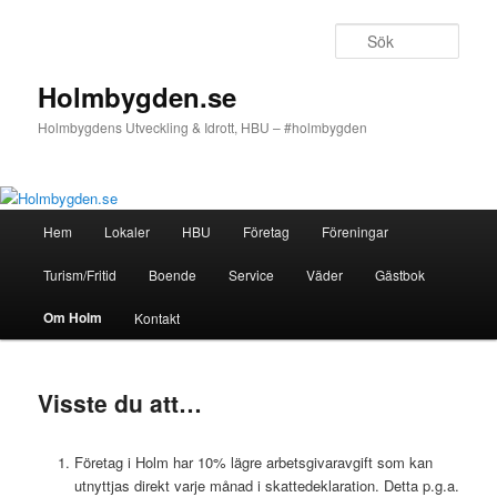
Hoppa
till
Sök
primärt
innehåll
Holmbygden.se
Holmbygdens Utveckling & Idrott, HBU – #holmbygden
Huvudmeny
Hem
Lokaler
HBU
Företag
Föreningar
Turism/Fritid
Boende
Service
Väder
Gästbok
Om Holm
Kontakt
Visste du att…
Företag i Holm har 10% lägre arbetsgivaravgift som kan
utnyttjas direkt varje månad i skattedeklaration. Detta p.g.a.