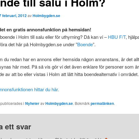
de till salu i Holm?
7 februari, 2012
av
Holmbygden.se
det en gratis annonsfunktion på hemsidan!
boende i Holm till salu eller för uthyrning?
Då kan vi –
HBU F/T
, hjäl
öra det här på Holmbygden.se under ”
Boende
”.
 du redan har en annons eller hemsida någon annanstans, är det allt
synas här med. På så vis gör vi det även enklare för personer som är
e av att bo eller vistas i Holm att lätt hitta boendealternativ i området.
nonsfunktionen hittar du här.
 publicerades i
Nyheter
av
Holmbygden.se
. Bokmärk
permalänken
.
 ett svar