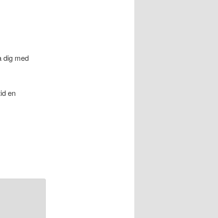
pa dig med
id en