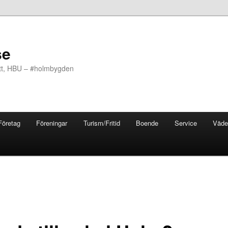
se
ott, HBU – #holmbygden
Företag
Föreningar
Turism/Fritid
Boende
Service
Väde