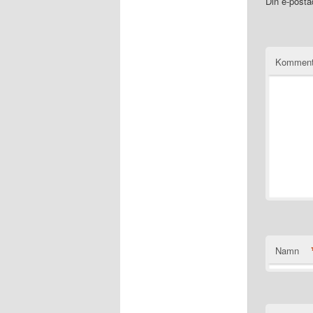
Din e-posta
Komment
Namn