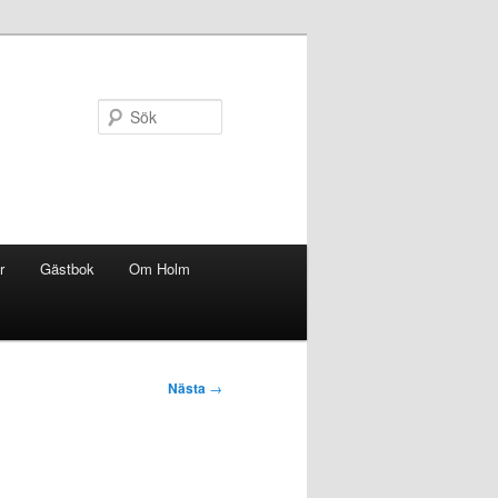
Sök
r
Gästbok
Om Holm
Nästa
→