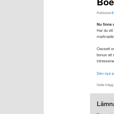
Boen
Publicerat
2
Nu finns 
Har du ett 
marknadsf
Oavsett om
bonus att 
intresserad
Den nya an
Detta inlägg
Lämna