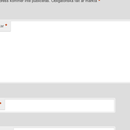
*
dress kommer inte publiceras.
Obligatoriska fält är märkta
*
ar
*