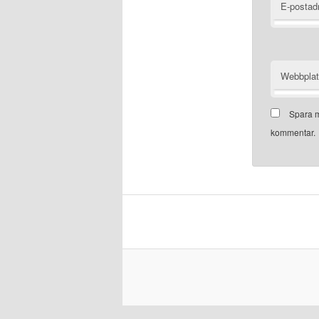
E-postad
Webbpla
Spara m
kommentar.