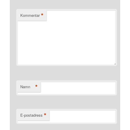
*
Kommentar
*
Namn
*
E-postadress