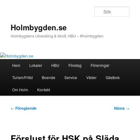
Hoppa
till
Sök
primärt
innehåll
Holmbygden.se
Holmbygdens Utveckling & Idrott, HBU – #holmbygden
Huvudmeny
Hem
Lokaler
HBU
Företag
Föreningar
Turism/Fritid
Boende
Service
Väder
Gästbok
Om Holm
Kontakt
Inläggsnavigering
←
Föregående
Nästa
→
Förslust för HSK på Släda