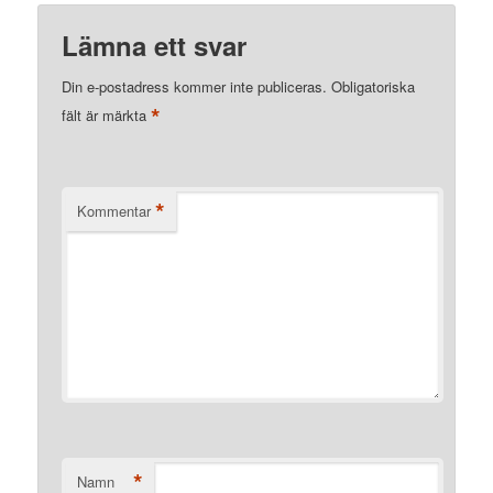
Lämna ett svar
Din e-postadress kommer inte publiceras.
Obligatoriska
*
fält är märkta
*
Kommentar
*
Namn