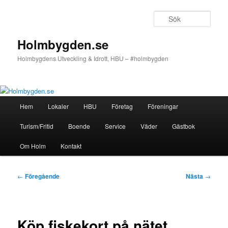
Hoppa
till
Sök
primärt
innehåll
Holmbygden.se
Holmbygdens Utveckling & Idrott, HBU – #holmbygden
Huvudmeny
Hem
Lokaler
HBU
Företag
Föreningar
Turism/Fritid
Boende
Service
Väder
Gästbok
Om Holm
Kontakt
Inläggsnavigering
←
Föregående
Nästa
→
Köp fiskekort på nätet