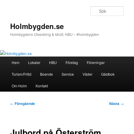
Hoppa
till
Sök
primärt
innehåll
Holmbygden.se
Holmbygdens Utveckling & Idrott, HBU – #holmbygden
Huvudmeny
Hem
Lokaler
HBU
Företag
Föreningar
Turism/Fritid
Boende
Service
Väder
Gästbok
Om Holm
Kontakt
Inläggsnavigering
←
Föregående
Nästa
→
Julbord på Österström