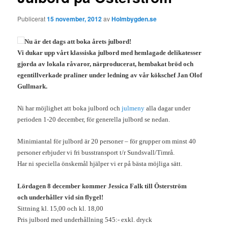
Publicerat
15 november, 2012
av
Holmbygden.se
Nu är det dags att boka årets julbord!
Vi dukar upp vårt klassiska julbord med hemlagade delikatesser
gjorda av lokala råvaror, närproducerat, hembakat bröd och
egentillverkade praliner under ledning av vår kökschef Jan Olof
Gullmark.
Ni har möjlighet att boka julbord och
julmeny
alla dagar under
perioden 1-20 december, för generella julbord se nedan.
Minimiantal för julbord är 20 personer – för grupper om minst 40
personer erbjuder vi fri busstransport t/r Sundsvall/Timrå.
Har ni speciella önskemål hjälper vi er på bästa möjliga sätt.
Lördagen 8 december kommer Jessica Falk till Österström
och underhåller vid sin flygel!
Sittning kl. 15,00 och kl. 18,00
Pris julbord med underhållning 545:- exkl. dryck