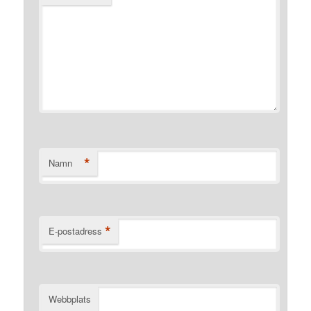
*
Namn
*
E-postadress
Webbplats