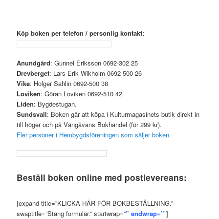
Köp boken per telefon / personlig kontakt:
Anundgård
: Gunnel Eriksson 0692-302 25
Drevberget
: Lars-Erik Wikholm 0692-500 26
Vike
: Holger Sahlin 0692-500 38
Loviken
: Göran Loviken 0692-510 42
Liden:
Bygdestugan.
Sundsvall
: Boken går att köpa i Kulturmagasinets butik direkt in
till höger och på Vängåvans Bokhandel (för 299 kr).
Fler personer i Hembygdsföreningen som säljer boken.
Beställ boken online med postlevereans:
[expand title=”KLICKA HÄR FÖR BOKBESTÄLLNING.”
swaptitle=”Stäng formulär.” startwrap=”
” endwrap=”
”]