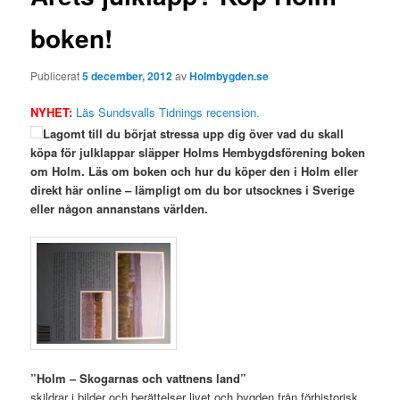
boken!
Publicerat
5 december, 2012
av
Holmbygden.se
NYHET:
Läs Sundsvalls Tidnings recension.
Lagomt till du börjat stressa upp dig över vad du skall
köpa för julklappar släpper Holms Hembygdsförening boken
om Holm. Läs om boken och hur du köper den i Holm eller
direkt här online – lämpligt om du bor utsocknes i Sverige
eller någon annanstans världen.
”Holm – Skogarnas och vattnens land”
skildrar i bilder och berättelser livet och bygden från förhistorisk