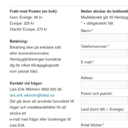
Frakt med Posten (en bok):
Nedan skickar du bokbestä
Inom Sverige: 66 kr
Meddelandet går till Hembyg
Europa: 225 kr
*
= obligatoriskt fält
Utanför Europa: 270 kr
Namn:
*
.
Betalning:
Telefonnummer:
*
Betalning sker på enklaste sätt
efter överenskommelse.
Hembygdsföreningen kontaktar
E-mail:
*
dig för vilket tillvägagångssätt
som passar bäst.
.
Adress:
Kontakt vid frågor:
Lars-Erik Wikholm 0692-500 26
Postnr och postort:
lars.erik.wikholm@tele2.se
Det går även att använda formuläret till
höger och meddelandefältet för att
Land (tomt fält = Sverige):
skicka ett
e-mail med frågor eller funderingar till
Antal böcker:
*
Lars-Erik.