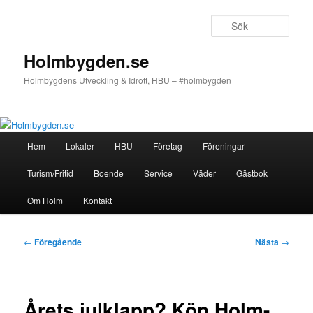
Hoppa
till
Sök
primärt
innehåll
Holmbygden.se
Holmbygdens Utveckling & Idrott, HBU – #holmbygden
Huvudmeny
Hem
Lokaler
HBU
Företag
Föreningar
Turism/Fritid
Boende
Service
Väder
Gästbok
Om Holm
Kontakt
Inläggsnavigering
←
Föregående
Nästa
→
Årets julklapp? Köp Holm-