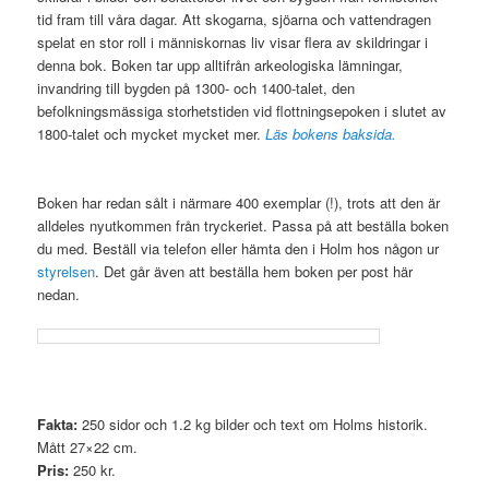
tid fram till våra dagar. Att skogarna, sjöarna och vattendragen
spelat en stor roll i människornas liv visar flera av skildringar i
denna bok. Boken tar upp alltifrån arkeologiska lämningar,
invandring till bygden på 1300- och 1400-talet, den
befolkningsmässiga storhetstiden vid flottningsepoken i slutet av
1800-talet och mycket mycket mer.
Läs bokens baksida.
.
Boken har redan sålt i närmare 400 exemplar (!), trots att den är
alldeles nyutkommen från tryckeriet. Passa på att beställa boken
du med. Beställ via telefon eller hämta den i Holm hos någon ur
styrelsen
. Det går även att beställa hem boken per post här
nedan.
.
Fakta:
250 sidor och 1.2 kg bilder och text om Holms historik.
Mått 27×22 cm.
Pris:
250 kr.