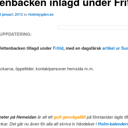
tenbacken inlagd under Fri
8 januari, 2013
av
Holmbygden.se
UPPDATERING:
Vettenbacken tillagd under
Fritid
, med en dagsfärsk
artikel ur Su
ckarna, öppettider, kontaktpersoner hemsida m.m.
heter på Hemsidan
är att ett
gult genvägsfält
på förstasidan lagts ti
nkar. Det går nu även för alla att skriva in händelser i
Holm-kalender