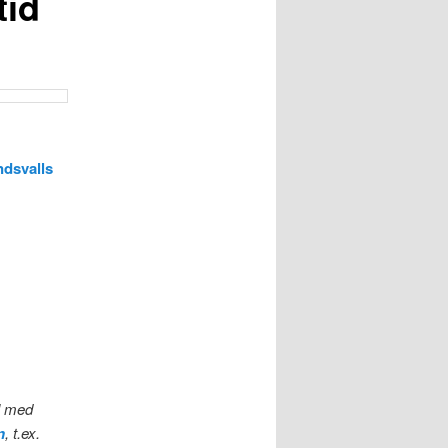
tid
ndsvalls
ll med
n
, t.ex.