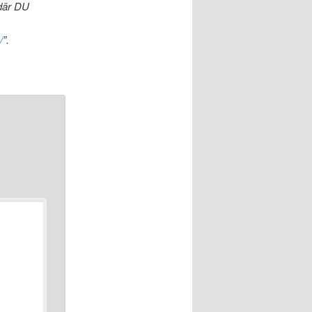
 där DU
/
”.