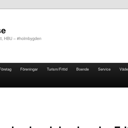
se
ott, HBU – #holmbygden
Företag
Föreningar
Turism/Fritid
Boende
Service
Väde