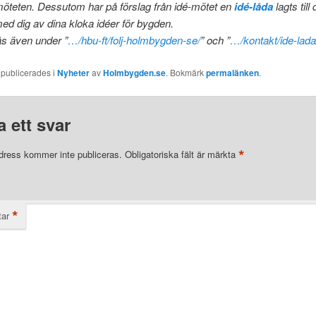
öteten. Dessutom har på förslag från idé-mötet en
idé-låda
lagts till
ed dig av dina kloka idéer för bygden.
ås även under ”
…/hbu-ft/folj-holmbygden-se/
” och ”
…/kontakt/ide-lada
 publicerades i
Nyheter
av
Holmbygden.se
. Bokmärk
permalänken
.
 ett svar
*
dress kommer inte publiceras.
Obligatoriska fält är märkta
*
ar