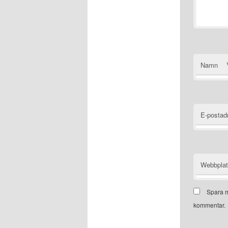
Namn
E-postad
Webbpla
Spara m
kommentar.