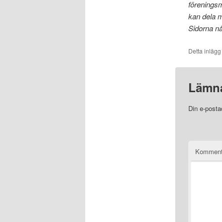
föreningsm
kan dela m
Sidorna n
Detta inlägg
Lämna
Din e-posta
Komment