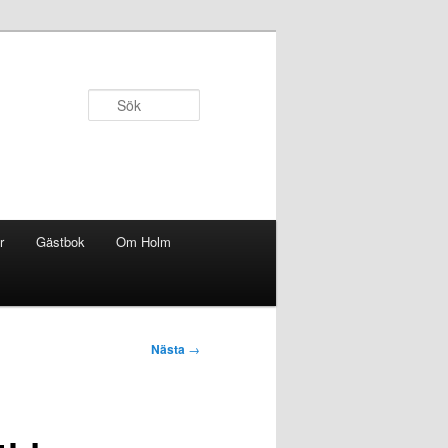
Sök
r
Gästbok
Om Holm
Nästa
→