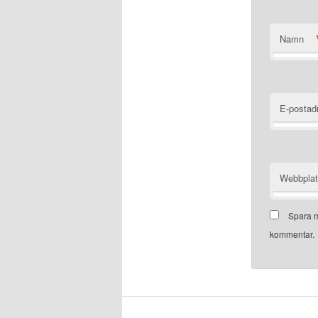
Namn
E-postad
Webbpla
Spara m
kommentar.