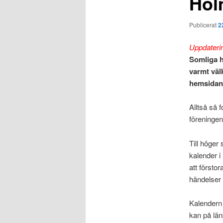
Hol
Publicerat
2
Uppdaterin
Somliga h
varmt väl
hemsidan,
Alltså så 
föreningen
Till höge
kalender i
att förstor
händelser 
Kalendern
kan på lä