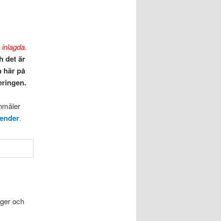
 inlagda.
h det är
n här på
eringen.
anmäler
ender
.
öger och