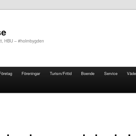
se
ott, HBU – #holmbygden
Företag
Föreningar
Turism/Fritid
Boende
Service
Väde