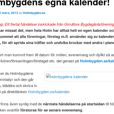
mbygdens egna kalender!
2 mars, 2013
av
Holmbygden.se
g: Ett flertal händelser inskickade från Gimåfors Bygdegårdsförening
ar missat det, men hela Holm har alltså helt en egen kalender oc
kommet att
alla föreningar, företag m.fl. använder sig av kalende
 för att sprida sina träffar och undvika krockar med andra i plan
fort man kommit fram till datum för möten, evenemang och dylikt så 
/kören/församlingen/företaget etc. det genast på
Holmbygden.se/kal
r ser du Holmbygdens
 miniatyr och den går
a, bläddra och skriva in
i på direktlänken
Holmbygden.se/kalender
.
 finns även synlig med de
närmsta händelserna på startsidan
till h
nken ovanför
förstoras för se senare evenemang
.