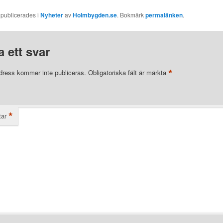
 publicerades i
Nyheter
av
Holmbygden.se
. Bokmärk
permalänken
.
 ett svar
*
dress kommer inte publiceras.
Obligatoriska fält är märkta
*
ar