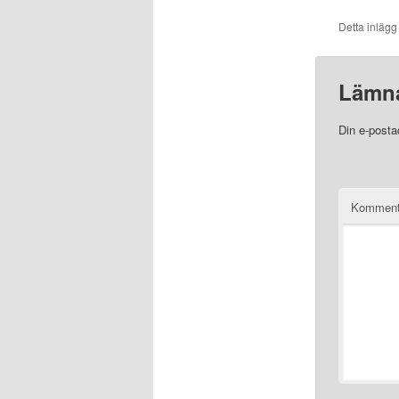
Detta inlägg
Lämna
Din e-posta
Komment