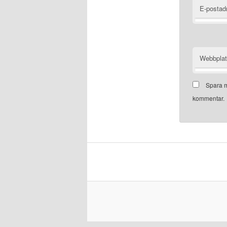
E-postad
Webbpla
Spara m
kommentar.