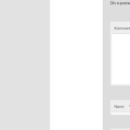
Din e-posta
Komment
Namn