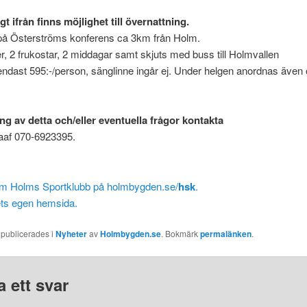
gt ifrån finns möjlighet till övernattning.
 på Österströms konferens ca 3km från Holm.
er, 2 frukostar, 2 middagar samt skjuts med buss till Holmvallen
 endast 595:-/person, sänglinne ingår ej. Under helgen anordnas även 
ng av detta och/eller eventuella frågor kontakta
taaf 070-6923395.
m Holms Sportklubb på holmbygden.se/
hsk
.
ets egen hemsida.
 publicerades i
Nyheter
av
Holmbygden.se
. Bokmärk
permalänken
.
 ett svar