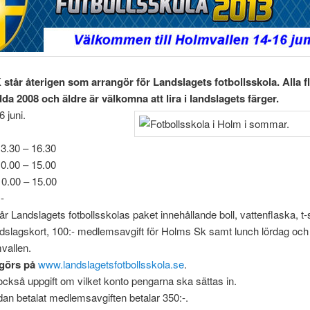
står återigen som arrangör för Landslagets
fotbollsskola.
Alla f
da 2008 och äldre är välkomna att lira i landslagets färger.
 juni.
3.30 – 16.30
0.00 – 15.00
10.00 – 15.00
-
går Landslagets fotbollsskolas paket innehållande boll, vattenflaska, t-s
ndslagskort, 100:- medlemsavgift för Holms Sk samt lunch lördag oc
vallen.
görs på
www.landslagetsfotbollsskola.
se
.
också uppgift om vilket konto pengarna ska sättas in.
an betalat medlemsavgiften betalar 350:-.