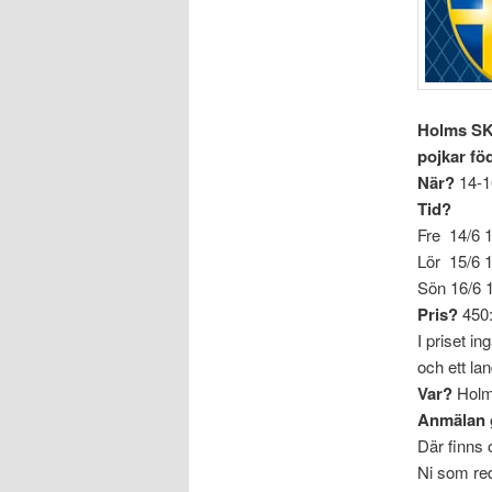
Holms SK 
pojkar föd
När?
14-16
Tid?
Fre 14/6 1
Lör 15/6 1
Sön 16/6 
Pris?
450:
I priset in
och ett la
Var?
Holm
Anmälan 
Där finns 
Ni som red