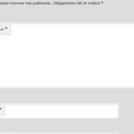
*
dress kommer inte publiceras.
Obligatoriska fält är märkta
*
ar
*