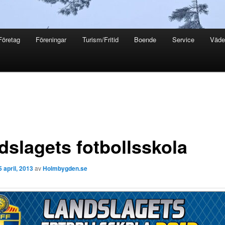
Företag
Föreningar
Turism/Fritid
Boende
Service
Väde
dslagets fotbollsskola
5 april, 2013
av
Holmbygden.se