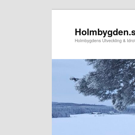
Hoppa
till
primärt
Holmbygden.
innehåll
Holmbygdens Utveckling & Idr