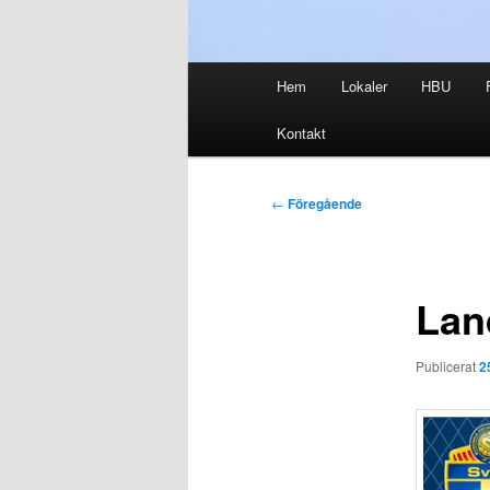
Huvudmeny
Hem
Lokaler
HBU
Kontakt
Inläggsnavigering
←
Föregående
Lan
Publicerat
2