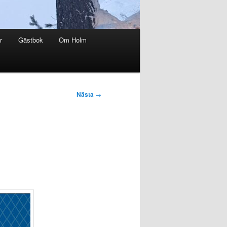
r
Gästbok
Om Holm
Nästa
→