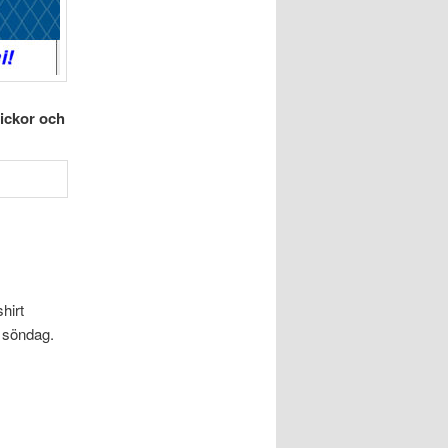
lickor och
hirt
h söndag.