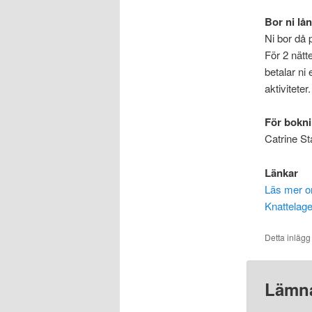
Bor ni lån
Ni bor då
För 2 nätt
betalar ni
aktiviteter.
För bokni
Catrine S
Länkar
Läs mer o
Knattelag
Detta inlägg
Lämna