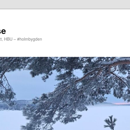
se
ott, HBU – #holmbygden