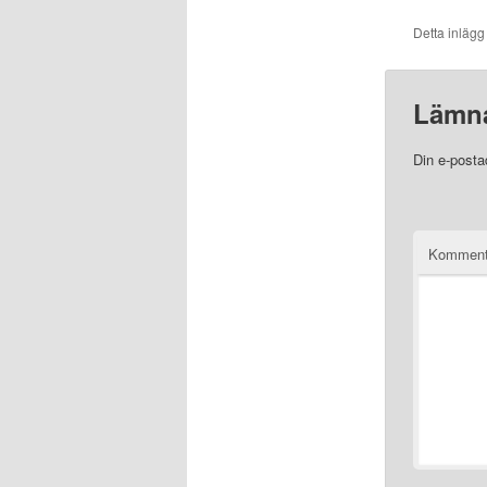
Detta inlägg
Lämna
Din e-posta
Komment