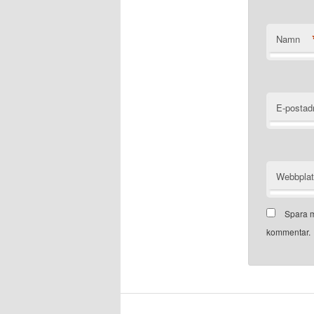
Namn
E-postad
Webbpla
Spara m
kommentar.