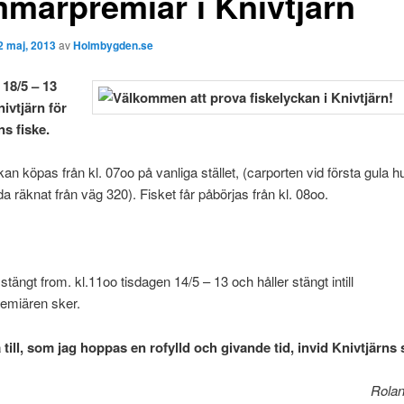
marpremiär i Knivtjärn
2 maj, 2013
av
Holmbygden.se
18/5 – 13
ivtjärn för
s fiske.
kan köpas från kl. 07oo på vanliga stället, (carporten vid första gula h
da räknat från väg 320). Fisket får påbörjas från kl. 08oo.
stängt from. kl.11oo tisdagen 14/5 – 13 och håller stängt intill
miären sker.
till, som jag hoppas en rofylld och givande tid, invid Knivtjärns 
Rola