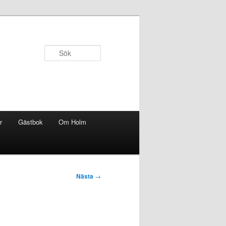
Sök
r
Gästbok
Om Holm
Nästa
→