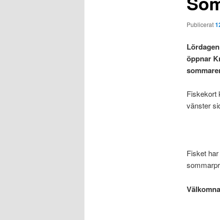
Som
Publicerat
1
Lördagen 
öppnar Kn
sommaren
Fiskekort 
vänster si
Fisket har 
sommarpre
Välkomna 