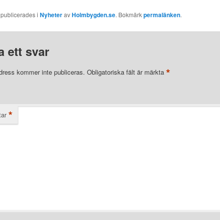
 publicerades i
Nyheter
av
Holmbygden.se
. Bokmärk
permalänken
.
 ett svar
*
dress kommer inte publiceras.
Obligatoriska fält är märkta
*
ar