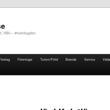
se
ott, HBU – #holmbygden
Företag
Föreningar
Turism/Fritid
Boende
Service
Väde