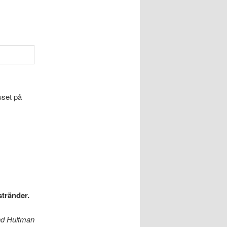
uset på
stränder.
nd Hultman