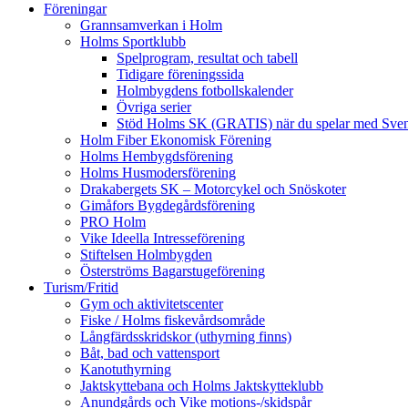
Föreningar
Grannsamverkan i Holm
Holms Sportklubb
Spelprogram, resultat och tabell
Tidigare föreningssida
Holmbygdens fotbollskalender
Övriga serier
Stöd Holms SK (GRATIS) när du spelar med Sven
Holm Fiber Ekonomisk Förening
Holms Hembygdsförening
Holms Husmodersförening
Drakabergets SK – Motorcykel och Snöskoter
Gimåfors Bygdegårdsförening
PRO Holm
Vike Ideella Intresseförening
Stiftelsen Holmbygden
Österströms Bagarstugeförening
Turism/Fritid
Gym och aktivitetscenter
Fiske / Holms fiskevårdsområde
Långfärdsskridskor (uthyrning finns)
Båt, bad och vattensport
Kanotuthyrning
Jaktskyttebana och Holms Jaktskytteklubb
Anundgårds och Vike motions-/skidspår