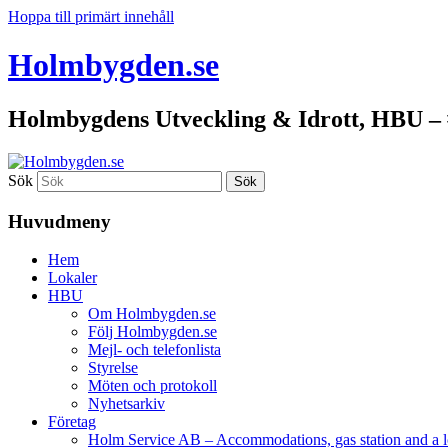
Hoppa till primärt innehåll
Holmbygden.se
Holmbygdens Utveckling & Idrott, HBU –
Sök
Huvudmeny
Hem
Lokaler
HBU
Om Holmbygden.se
Följ Holmbygden.se
Mejl- och telefonlista
Styrelse
Möten och protokoll
Nyhetsarkiv
Företag
Holm Service AB – Accommodations, gas station and a l