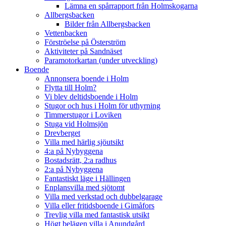
Lämna en spårrapport från Holmskogarna
Allbergsbacken
Bilder från Allbergsbacken
Vettenbacken
Förströelse på Österström
Aktiviteter på Sandnäset
Paramotorkartan (under utveckling)
Boende
Annonsera boende i Holm
Flytta till Holm?
Vi blev deltidsboende i Holm
Stugor och hus i Holm för uthyrning
Timmerstugor i Loviken
Stuga vid Holmsjön
Drevberget
Villa med härlig sjöutsikt
4:a på Nybyggena
Bostadsrätt, 2:a radhus
2:a på Nybyggena
Fantastiskt läge i Hällingen
Enplansvilla med sjötomt
Villa med verkstad och dubbelgarage
Villa eller fritidsboende i Gimåfors
Trevlig villa med fantastisk utsikt
Högt belägen villa i Anundgård