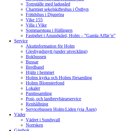
Torpställe med ladugård
Charmigt sekelskifteshus i Östbyn
Fritidshus i Djupröra
Vike 155
Villa i Vike
Sommarstuga i Hällingen
Fastighet i Anundgård, Holm – ”Gamla Affär’n”
Service
Akutinformation för Holm
Glesbygdsnytt (under utveckling)
Bokbussen
Bussar
Bredband
Hjälp i hemmet
Holms kyrka och Holms församling
Holms Blomsterfond
Lokaler
Pantinsamling
Post- och lantbrevbärarservice
Renhållning
Servicebussen Holm-Liden (via Åsen)
Väder
Vädret i Sundsvall
Norrsken
Gästbok