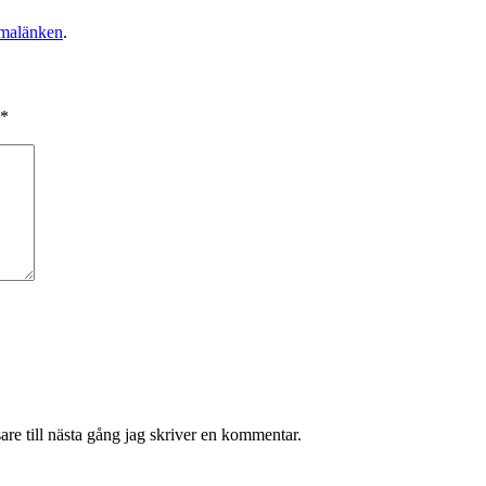
malänken
.
*
re till nästa gång jag skriver en kommentar.