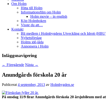
Om Holm
Hitta till Holm
Informationsfilm om Holm
Holm movie – in english
Köp Holmboken
Visste du att…
Kontakt
Bli medlem i Holmbygdens Utveckling och Idrott (HBU
Nyhetsförslag
Holms idé-låda
Annonsera i Holm
Inläggsnavigering
←
Föregående
Nästa
→
Anundgårds förskola 20 år
Publicerat
4 september, 2013
av
Holmbygden.se
På onsdag 11/9 firar Anundgårds förskola 20 årsjubileum med att