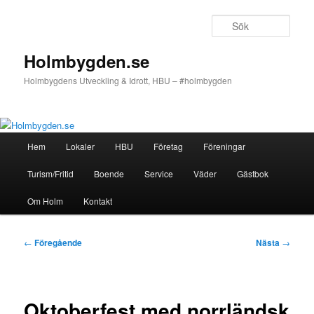
Hoppa
till
Sök
primärt
innehåll
Holmbygden.se
Holmbygdens Utveckling & Idrott, HBU – #holmbygden
Huvudmeny
Hem
Lokaler
HBU
Företag
Föreningar
Turism/Fritid
Boende
Service
Väder
Gästbok
Om Holm
Kontakt
Inläggsnavigering
←
Föregående
Nästa
→
Oktoberfest med norrländsk