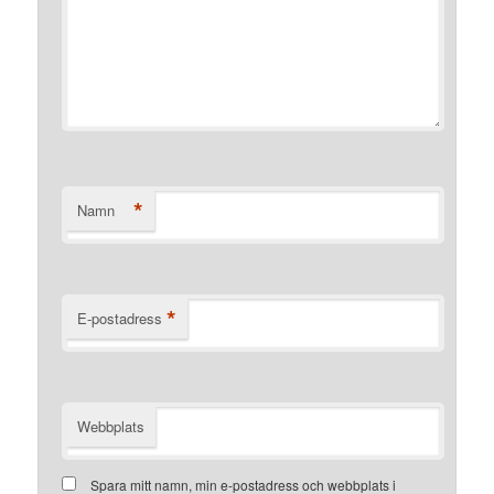
*
Namn
*
E-postadress
Webbplats
Spara mitt namn, min e-postadress och webbplats i