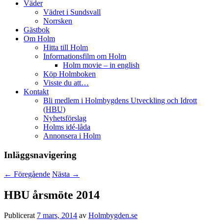
Väder
Vädret i Sundsvall
Norrsken
Gästbok
Om Holm
Hitta till Holm
Informationsfilm om Holm
Holm movie – in english
Köp Holmboken
Visste du att…
Kontakt
Bli medlem i Holmbygdens Utveckling och Idrott
(HBU)
Nyhetsförslag
Holms idé-låda
Annonsera i Holm
Inläggsnavigering
←
Föregående
Nästa
→
HBU årsmöte 2014
Publicerat
7 mars, 2014
av
Holmbygden.se