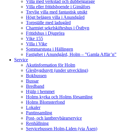
Villa med verkstad och dubbelgarage
Villa eller fritidsboende i Gimåfors
Trevlig villa med fantastisk utsikt
Högt belägen villa i Anundgård
Torpställe med ladugård
Charmigt sekelskifteshus i Östbyn
Fritidshus i Djupröra
Vike 155
Villa i Vike
Sommarstuga i Hällingen
Fastighet i Anundgård, Holm – ”Gamla Affär’n”
Service
Akutinformation för Holm
Glesbygdsnytt (under utveckling)
Bokbussen
Bussar
Bredband
Hjälp i hemmet
Holms kyrka och Holms församling
Holms Blomsterfond
Lokaler
Pantinsamling
Post- och lantbrevbärarservice
Renhållning
Servicebussen Holm-Liden (via Åsen)