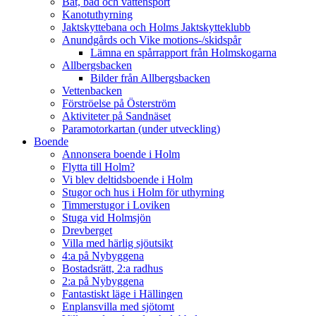
Båt, bad och vattensport
Kanotuthyrning
Jaktskyttebana och Holms Jaktskytteklubb
Anundgårds och Vike motions-/skidspår
Lämna en spårrapport från Holmskogarna
Allbergsbacken
Bilder från Allbergsbacken
Vettenbacken
Förströelse på Österström
Aktiviteter på Sandnäset
Paramotorkartan (under utveckling)
Boende
Annonsera boende i Holm
Flytta till Holm?
Vi blev deltidsboende i Holm
Stugor och hus i Holm för uthyrning
Timmerstugor i Loviken
Stuga vid Holmsjön
Drevberget
Villa med härlig sjöutsikt
4:a på Nybyggena
Bostadsrätt, 2:a radhus
2:a på Nybyggena
Fantastiskt läge i Hällingen
Enplansvilla med sjötomt