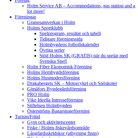
Företag
Holm Service AB – Accommodations, gas station and a
lot more!
Föreningar
Grannsamverkan i Holm
Holms Sportklubb
Spelprogram, resultat och tabell
Tidigare föreningssida
Holmbygdens fotbollskalender
Övriga serier
Stöd Holms SK (GRATIS) när du spelar med
Svenska Spel!
Holm Fiber Ekonomisk Förening
Holms Hembygdsförening
Holms Husmodersförening
Drakabergets SK – Motorcykel och Snöskoter
Gimåfors Bygdegårdsförening
PRO Holm
Vike Ideella Intresseförening
Stiftelsen Holmbygden
Österströms Bagarstugeförening
Turism/Fritid
Gym och aktivitetscenter
Fiske / Holms fiskevårdsområde
Långfärdsskridskor (uthyrning finns)