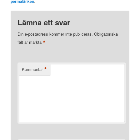
permalänken
.
Lämna ett svar
Din e-postadress kommer inte publiceras.
Obligatoriska
*
fält är märkta
*
Kommentar