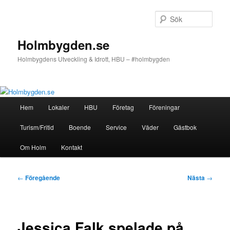
Hoppa
till
Sök
primärt
innehåll
Holmbygden.se
Holmbygdens Utveckling & Idrott, HBU – #holmbygden
Huvudmeny
Hem
Lokaler
HBU
Företag
Föreningar
Turism/Fritid
Boende
Service
Väder
Gästbok
Om Holm
Kontakt
Inläggsnavigering
←
Föregående
Nästa
→
Jessica Falk spelade på