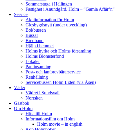
Sommarstuga i Hällingen
Fastighet i Anundgård, Holm – ”Gamla Affär’n”
Service
Akutinformation för Holm
Glesbygdsnytt (under utveckling)
Bokbussen
Bussar
Bredband
Hjälp i hemmet
Holms kyrka och Holms församling
Holms Blomsterfond
Lokaler
Pantinsamling
Post- och lantbrevbärarservice
Renhållning
Servicebussen Holm-Liden (via Åsen)
Väder
Vädret i Sundsvall
Norrsken
Gästbok
Om Holm
Hitta till Holm
Informationsfilm om Holm
Holm movie – in english
Köp Holmboken