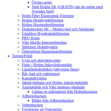
Övriga serier
Stöd Holms SK (GRATIS) när du spelar med
Svenska Spel!
Holm Fiber Ekonomisk Förening
Holms Hembygdsförening
Holms Husmodersförening
Drakabergets SK – Motorcykel och Snöskoter
Gimåfors Bygdegårdsförening
PRO Holm
Vike Ideella Intresseförening
Stiftelsen Holmbygden
Österströms Bagarstugeförening
Turism/Fritid
Gym och aktivitetscenter
Fiske / Holms fiskevårdsområde
Långfärdsskridskor (uthyrning finns)
Båt, bad och vattensport
Kanotuthyrning
Jaktskyttebana och Holms Jaktskytteklubb
Anundgårds och Vike motions-/skidspår
Lämna en spårrapport från Holmskogarna
Allbergsbacken
Bilder från Allbergsbacken
Vettenbacken
Förströelse på Österström