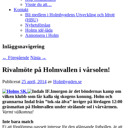
Visste du att…
Kontakt
Bli medlem i Holmbygdens Utveckling och Idrott
(HBU)
Nyhetsförslag
Holms idé-låda
Annonsera i Holm
Inläggsnavigering
←
Föregående
Nästa
→
Rivalmöte på Holmvallen i vårsolen!
Publicerat
25 april, 2014
av
Holmbygden.se
Imorgon är det böndernas kamp om
vilken klubb som får kalla sig skogens konung. Holm och
grannarna Indal från ”tok-sia älva” inviger på lördagen 12:00
gräsmattan på Holmvallen under strålande sol i vårvärmen.
Varmt välkomna!
Inte bara match
Ej att förglömma oavsett intresse för den glänsande fotbollen, är att