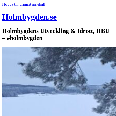
Hoppa till primärt innehåll
Holmbygden.se
Holmbygdens Utveckling & Idrott, HBU
– #holmbygden