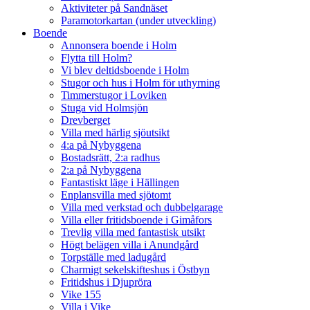
Aktiviteter på Sandnäset
Paramotorkartan (under utveckling)
Boende
Annonsera boende i Holm
Flytta till Holm?
Vi blev deltidsboende i Holm
Stugor och hus i Holm för uthyrning
Timmerstugor i Loviken
Stuga vid Holmsjön
Drevberget
Villa med härlig sjöutsikt
4:a på Nybyggena
Bostadsrätt, 2:a radhus
2:a på Nybyggena
Fantastiskt läge i Hällingen
Enplansvilla med sjötomt
Villa med verkstad och dubbelgarage
Villa eller fritidsboende i Gimåfors
Trevlig villa med fantastisk utsikt
Högt belägen villa i Anundgård
Torpställe med ladugård
Charmigt sekelskifteshus i Östbyn
Fritidshus i Djupröra
Vike 155
Villa i Vike