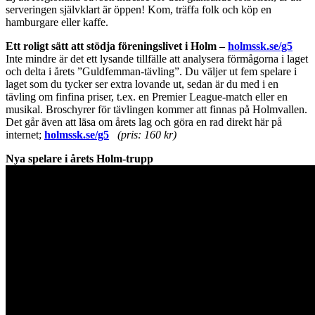
serveringen självklart är öppen! Kom, träffa folk och köp en
hamburgare eller kaffe.
Ett roligt sätt att stödja föreningslivet i Holm –
holmssk.se/g5
Inte mindre är det ett lysande tillfälle att analysera förmågorna i laget
och delta i årets ”Guldfemman-tävling”. Du väljer ut fem spelare i
laget som du tycker ser extra lovande ut, sedan är du med i en
tävling om finfina priser, t.ex. en Premier League-match eller en
musikal. Broschyrer för tävlingen kommer att finnas på Holmvallen.
Det går även att läsa om årets lag och göra en rad direkt här på
internet;
holmssk.se/g5
(pris: 160 kr)
Nya spelare i årets Holm-trupp