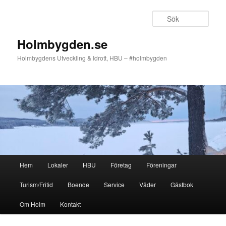
Hoppa
till
Sök
primärt
innehåll
Holmbygden.se
Holmbygdens Utveckling & Idrott, HBU – #holmbygden
Huvudmeny
Hem
Lokaler
HBU
Företag
Föreningar
Turism/Fritid
Boende
Service
Väder
Gästbok
Om Holm
Kontakt