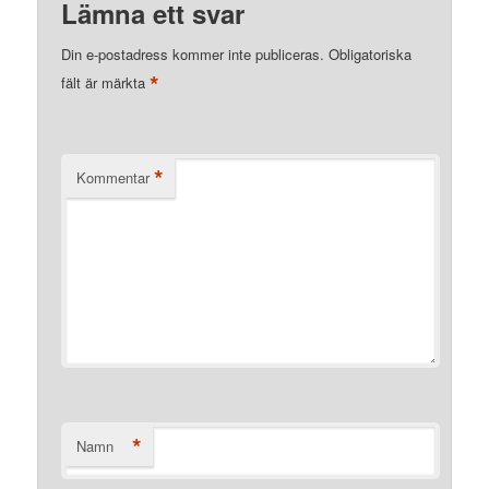
Lämna ett svar
Din e-postadress kommer inte publiceras.
Obligatoriska
*
fält är märkta
*
Kommentar
*
Namn