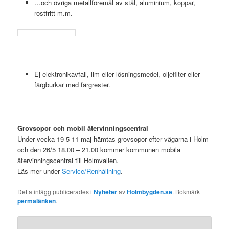
…och övriga metallföremål av stål, aluminium, koppar,
rostfritt m.m.
…
Ej elektronikavfall, lim eller lösningsmedel, oljefilter eller
färgburkar med färgrester.
.
Grovsopor och mobil återvinningscentral
Under vecka 19 5-11 maj hämtas grovsopor efter vägarna i Holm
och den 26/5 18.00 – 21.00 kommer kommunen mobila
återvinningscentral till Holmvallen.
Läs mer under
Service/Renhållning
.
Detta inlägg publicerades i
Nyheter
av
Holmbygden.se
. Bokmärk
permalänken
.