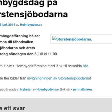
bygdsdag på
rstensjöbodarna
5 juni, 2014
av
Holmbygden.se
mbygdsförening hälsar
mna till fäbodvallen
jöbodarna och årets
ag söndagen den 6 juli kl 11.00.
m Holms Hembygdsförening med länk till hemsida
här
.
du fler bilder från
invigningningen av Storstensjöbodarna
!
 publicerades i
Nyheter
av
Holmbygden.se
. Bokmärk
permalänken
.
 ett svar