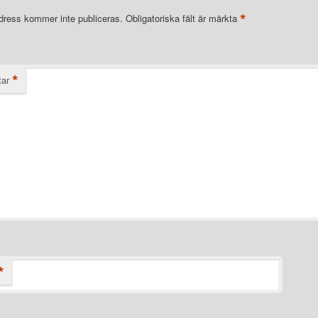
*
dress kommer inte publiceras.
Obligatoriska fält är märkta
*
ar
*