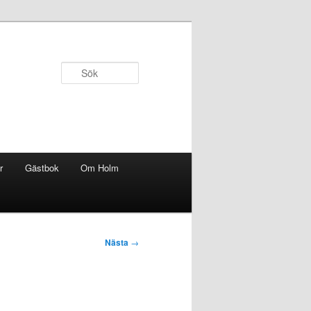
Sök
r
Gästbok
Om Holm
Nästa
→