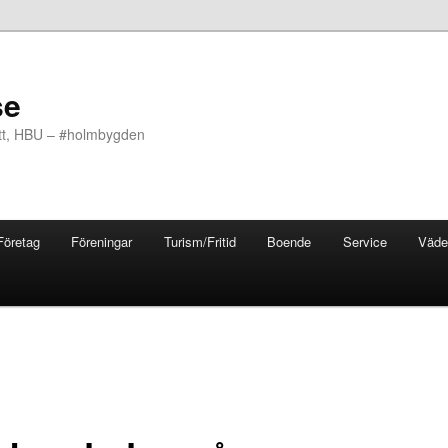
se
ott, HBU – #holmbygden
Företag
Föreningar
Turism/Fritid
Boende
Service
Väde