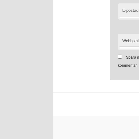
E-postad
Webbpla
Spara m
kommentar.