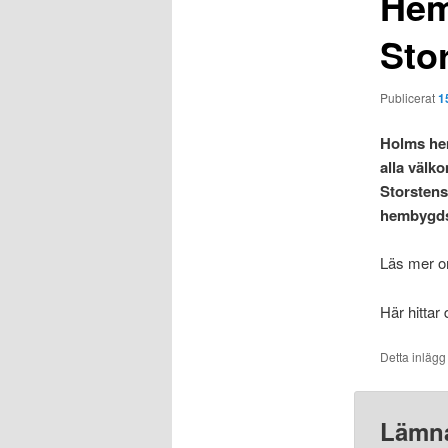
Hem
Sto
Publicerat
1
Holms he
alla välko
Storstens
hembygdsd
Läs mer o
Här hittar 
Detta inlägg
Lämna