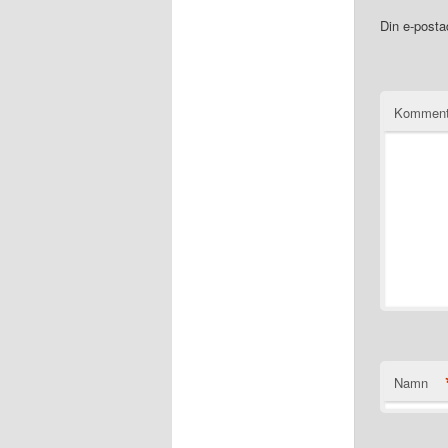
Din e-posta
Komment
Namn