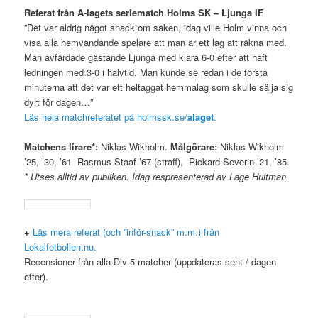
Referat från A-lagets seriematch Holms SK – Ljunga IF
”Det var aldrig något snack om saken, idag ville Holm vinna och
visa alla hemvändande spelare att man är ett lag att räkna med.
Man avfärdade gästande Ljunga med klara 6-0 efter att haft
ledningen med 3-0 i halvtid. Man kunde se redan i de första
minuterna att det var ett heltaggat hemmalag som skulle sälja sig
dyrt för dagen…”
Läs hela matchreferatet på holmssk.se/
alaget
.
Matchens lirare*:
Niklas Wikholm.
Målgörare:
Niklas Wikholm
’25, ’30, ’61 Rasmus Staaf ’67 (straff), Rickard Severin ’21, ’85.
* Utses alltid av publiken. Idag respresenterad av Lage Hultman.
+
Läs mera referat (och ”inför-snack” m.m.) från
Lokalfotbollen.nu.
Recensioner från alla Div-5-matcher (uppdateras sent / dagen
efter).
.