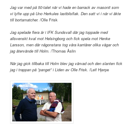
Jag var med på 50-talet när vi hade en barrack av masonit som
vi lyfte upp på Uno Herkules lastbilsflak. Den satt vi i när vi åkte
till bortamatcher.
/Olle Frisk
Jag spelade flera år i IFK Sundsvall där jag toppade med
allsvenskt kval mot Helsingborg och fick spela mot Henke
Larsson, men där någonstans tog våra karriärer olika vägar och
jag återvände till Holm.
/Thomas Åslin
När jag gick tillbaka till Holm blev jag värvad och den slanten fick
jag i trappan på ”panget” i Liden av Olle Frisk.
/Leif Hjerpe
.
.