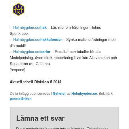
+
Holmbygden.se/
hsk
– Läs mer om föreningen Holms
Sportklubb.
+
Holmbygden.se/
hskkalender
– Synka matcher/träningar med
din mobil!
+
Holmbygden.se/
serier
– Resultat och tabeller för alla
Medelpadslag, även direktrapportering
live
från Allsvenskan och
Superettan (m. Giffarna).
[/expand]
Aktuell tabell Division 5 2014
Detta inlägg publicerades i
Nyheter
av
Holmbygden.se
. Bokmärk
permalänken
.
Lämna ett svar
Din e-postadress kommer inte publiceras.
Obligatoriska