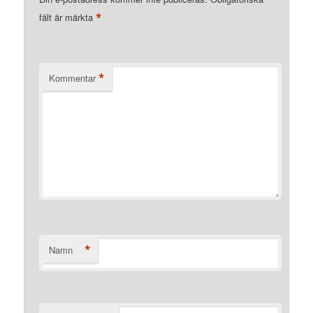
*
fält är märkta
*
Kommentar
*
Namn