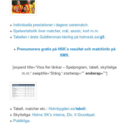
+
Individuella prestationer i dagens seriematch.
+
Spelarstatistik över matcher, mål, assist, kort m.m.
+
Tabellen i årets Guldfemman-tävling på holmssk.se/
g5
.
+
Prenumerera gratis på HSK’s resultat och matchinfo på
SMS.
[expand title=”Visa fler länkar – Spelprogram, tabell, skytteliga
m.m.” swaptitle=”Stäng.” startwrap=”
” endwrap=”
”]
+
Tabell, matcher etc.:
Holmbygden.se/
tabell
.
+
Skytteliga:
Holms SK’s interna
,
Div. 5 Grundspel
.
+
Publikliga
.