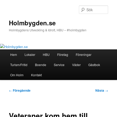
Hoppa
till
Sök
primärt
innehåll
Holmbygden.se
Holmbygdens Utveckling & Idrott, HBU – #holmbygden
Huvudmeny
Hem
Lokaler
HBU
Företag
Föreningar
Turism/Fritid
Boende
Service
Väder
Gästbok
Om Holm
Kontakt
Inläggsnavigering
←
Föregående
Nästa
→
Veteraner kom hem till