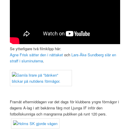
Se ytterligare två filmklipp här:
Agne Frisk sätter den i nättaket
och
Lars-Åke Sundberg slår en
straff i sluminuterna
.
.
Framåt eftermiddagen var det dags för klubbens yngre förmågor i
dagens A-lag i att bekänna färg mot Ljunga IF inför den
fotbollskunniga och mangranna publiken på runt 120 pers.
.