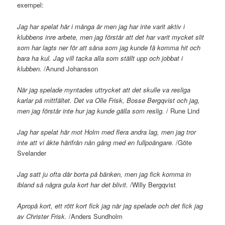
exempel:
Jag har spelat här i många år men jag har inte varit aktiv i
klubbens inre arbete, men jag förstår att det har varit mycket slit
som har lagts ner för att såna som jag kunde få komma hit och
bara ha kul. Jag vill tacka alla som ställt upp och jobbat i
klubben.
/Anund Johansson
När jag spelade myntades uttrycket att det skulle va resliga
karlar på mittfältet. Det va Olle Frisk, Bosse Bergqvist och jag,
men jag förstår inte hur jag kunde gälla som reslig.
/ Rune Lind
Jag har spelat här mot Holm med flera andra lag, men jag tror
inte att vi åkte härifrån nån gång med en fullpoängare.
/Göte
Svelander
Jag satt ju ofta där borta på bänken, men jag fick komma in
ibland så några gula kort har det blivit.
/Willy Bergqvist
Apropå kort, ett rött kort fick jag när jag spelade och det fick jag
av Christer Frisk.
/Anders Sundholm