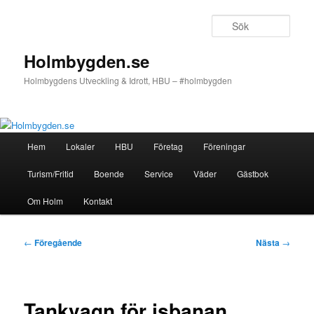
Hoppa
till
Sök
primärt
innehåll
Holmbygden.se
Holmbygdens Utveckling & Idrott, HBU – #holmbygden
Huvudmeny
Hem
Lokaler
HBU
Företag
Föreningar
Turism/Fritid
Boende
Service
Väder
Gästbok
Om Holm
Kontakt
Inläggsnavigering
←
Föregående
Nästa
→
Tankvagn för isbanan