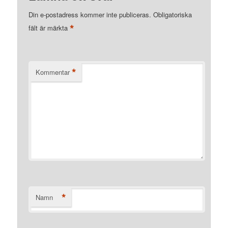
Din e-postadress kommer inte publiceras.
Obligatoriska
*
fält är märkta
*
Kommentar
*
Namn