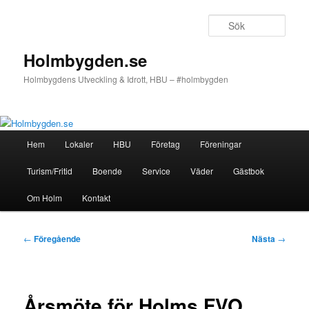
Hoppa
till
Sök
primärt
innehåll
Holmbygden.se
Holmbygdens Utveckling & Idrott, HBU – #holmbygden
Huvudmeny
Hem
Lokaler
HBU
Företag
Föreningar
Turism/Fritid
Boende
Service
Väder
Gästbok
Om Holm
Kontakt
Inläggsnavigering
←
Föregående
Nästa
→
Årsmöte för Holms FVO