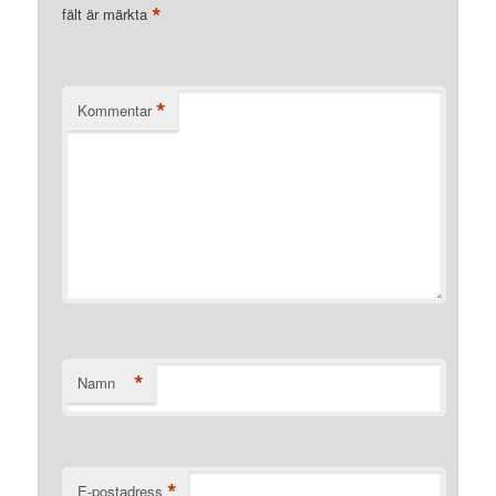
*
fält är märkta
*
Kommentar
*
Namn
*
E-postadress