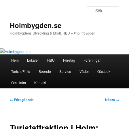
Hoppa
till
Sök
primärt
innehåll
Holmbygden.se
Holmbygdens Utveckling & Idrott, HBU – #holmbygden
Huvudmeny
Hem
Lokaler
HBU
Företag
Föreningar
Turism/Fritid
Boende
Service
Väder
Gästbok
Om Holm
Kontakt
Inläggsnavigering
←
Föregående
Nästa
→
Turistattraktion i Holm: