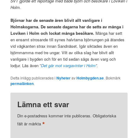
SVT gjorde ett reportage med både björn och besökare i Loviken i
Holm.
Björnar har de senaste åren blivit allt vanligare i
Holmskogarna. De senaste dagarna har de setts av många i
Loviken i Holm och lockat många besökare.
Många har sett
en ensamt strosande till synes halvtama björnungen på ätandes
vid vägkanten strax innan Sandnäset. Igår siktades även en
björnmamma med tre ungar. Vilt av olika slag har blivit allt
vanligare i bygden och för en tid sedan sågs även varg och
lodjur. Läs även ”
Det går mot vargavinter i Holm
”.
Detta inlägg publicerades i
Nyheter
av
Holmbygden.se
. Bokmärk
permalänken
.
Lämna ett svar
Din e-postadress kommer inte publiceras.
Obligatoriska
*
fält är märkta