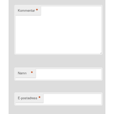
*
Kommentar
*
Namn
*
E-postadress