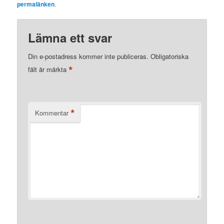
permalänken
.
Lämna ett svar
Din e-postadress kommer inte publiceras.
Obligatoriska
*
fält är märkta
*
Kommentar