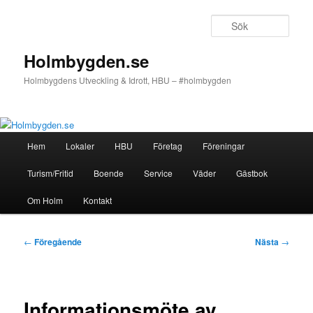
Hoppa
till
Sök
primärt
innehåll
Holmbygden.se
Holmbygdens Utveckling & Idrott, HBU – #holmbygden
Huvudmeny
Hem
Lokaler
HBU
Företag
Föreningar
Turism/Fritid
Boende
Service
Väder
Gästbok
Om Holm
Kontakt
Inläggsnavigering
←
Föregående
Nästa
→
Informationsmöte av