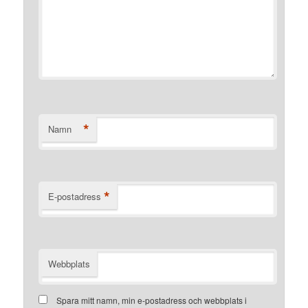
*
Namn
*
E-postadress
Webbplats
Spara mitt namn, min e-postadress och webbplats i