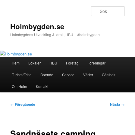
Hoppa
till
Sök
primärt
innehåll
Holmbygden.se
Holmbygdens Utveckling & Idrott, HBU – #holmbygden
Huvudmeny
Hem
Lokaler
HBU
Företag
Föreningar
Turism/Fritid
Boende
Service
Väder
Gästbok
Om Holm
Kontakt
Bildnavigering
← Föregående
Nästa →
Sandnäsets camping.