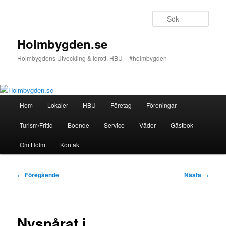
Hoppa
till
Sök
primärt
innehåll
Holmbygden.se
Holmbygdens Utveckling & Idrott, HBU – #holmbygden
Huvudmeny
Hem
Lokaler
HBU
Företag
Föreningar
Turism/Fritid
Boende
Service
Väder
Gästbok
Om Holm
Kontakt
Inläggsnavigering
←
Föregående
Nästa
→
Nyspårat i