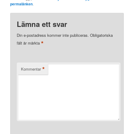
permalänken
.
Lämna ett svar
Din e-postadress kommer inte publiceras.
Obligatoriska
*
fält är märkta
*
Kommentar