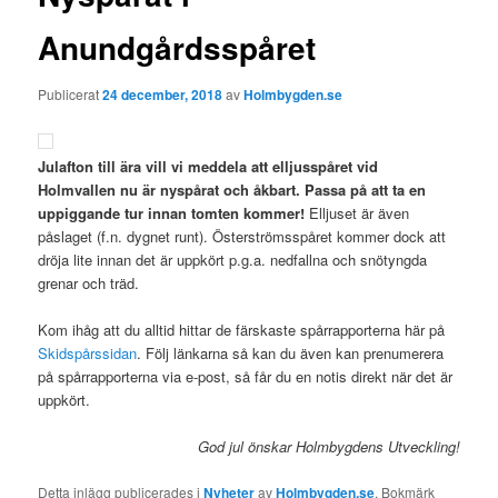
Anundgårdsspåret
Publicerat
24 december, 2018
av
Holmbygden.se
Julafton till ära vill vi meddela att elljusspåret vid
Holmvallen nu är nyspårat och åkbart. Passa på att ta en
uppiggande tur innan tomten kommer!
Elljuset är även
påslaget (f.n. dygnet runt). Österströmsspåret kommer dock att
dröja lite innan det är uppkört p.g.a. nedfallna och snötyngda
grenar och träd.
Kom ihåg att du alltid hittar de färskaste spårrapporterna här på
Skidspårssidan
. Följ länkarna så kan du även kan prenumerera
på spårrapporterna via e-post, så får du en notis direkt när det är
uppkört.
God jul önskar Holmbygdens Utveckling!
Detta inlägg publicerades i
Nyheter
av
Holmbygden.se
. Bokmärk