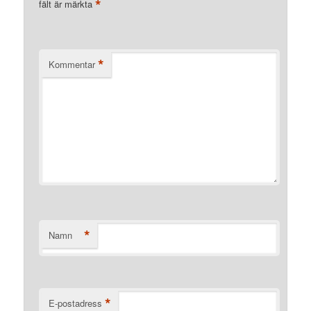
*
fält är märkta
*
Kommentar
*
Namn
*
E-postadress