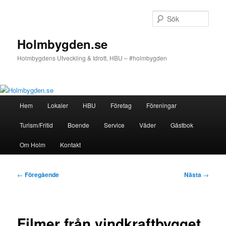
Hoppa
till
Sök
primärt
innehåll
Holmbygden.se
Holmbygdens Utveckling & Idrott, HBU – #holmbygden
Huvudmeny
Hem
Lokaler
HBU
Företag
Föreningar
Turism/Fritid
Boende
Service
Väder
Gästbok
Om Holm
Kontakt
Inläggsnavigering
←
Föregående
Nästa
→
Filmer från vindkraftbygget