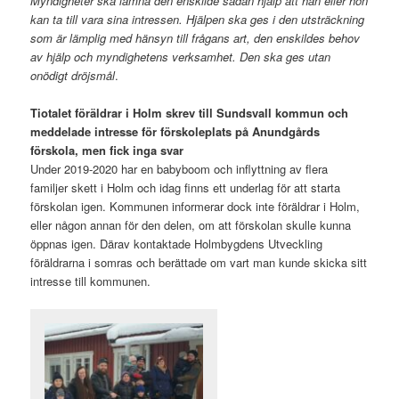
Myndigheter ska lämna den enskilde sådan hjälp att han eller hon
kan ta till vara sina intressen. Hjälpen ska ges i den utsträckning
som är lämplig med hänsyn till frågans art, den enskildes behov
av hjälp och myndighetens verksamhet. Den ska ges utan
onödigt dröjsmål
.
Tiotalet föräldrar i Holm skrev till Sundsvall kommun och
meddelade intresse för förskoleplats på Anundgårds
förskola, men fick inga svar
Under 2019-2020 har en babyboom och inflyttning av flera
familjer skett i Holm och idag finns ett underlag för att starta
förskolan igen. Kommunen informerar dock inte föräldrar i Holm,
eller någon annan för den delen, om att förskolan skulle kunna
öppnas igen. Därav kontaktade Holmbygdens Utveckling
föräldrarna i somras och berättade om vart man kunde skicka sitt
intresse till kommunen.