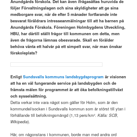
Anundgårds förskola. Det kan även ifrågasättas huruvida de
följer Förvaltningslagen och sina skyldigheter att ge sina
medborgare svar, när de efter 5 månader fortfarande inte
besvarat föräldrars intresseanmälningar till att ha barnen på
Anundgårds Förskola. Föreningen Holmbygdens Utveckling,
HBU, har därtill ställt frågor till kommunen om detta, men
även de frågorna lämnas obesvarade. Skall en förälder
behöva vänta ett halvår på ett simpelt svar, när man önskar
förskoleplats?
Enligt
Sundsvalls kommuns landsbygdsprogram
är visionen
att ha en väl fungerande service på landsbygden och de
främsta målen för programmet är att öka befolkningstillväxt
och sysselsättning.
Detta verkar inte vara något som gäller för Holm, som är den
kommundel/socken i Sundsvalls kommun som är störst till ytan i
förhållande till befolkningsmängd (1,13 pers/km².
Källa: SCB,
Wikipedia
).
.
Här, om någonstans i kommunen, borde man med andra ord