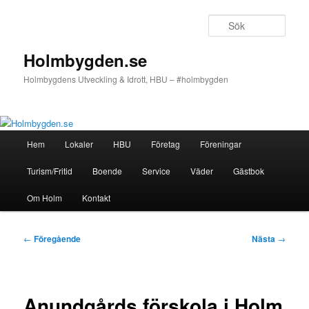
Hoppa
till
Sök
primärt
innehåll
Holmbygden.se
Holmbygdens Utveckling & Idrott, HBU – #holmbygden
Huvudmeny
Hem
Lokaler
HBU
Företag
Föreningar
Turism/Fritid
Boende
Service
Väder
Gästbok
Om Holm
Kontakt
Inläggsnavigering
←
Föregående
Nästa
→
Anundgårds förskola i Holm