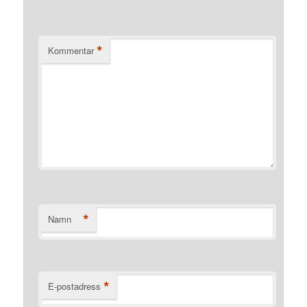
*
Kommentar
*
Namn
*
E-postadress