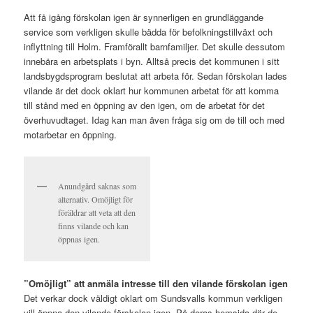
Att få igång förskolan igen är synnerligen en grundläggande
service som verkligen skulle bädda för befolkningstillväxt och
inflyttning till Holm. Framförallt barnfamiljer. Det skulle dessutom
innebära en arbetsplats i byn. Alltså precis det kommunen i sitt
landsbygdsprogram beslutat att arbeta för. Sedan förskolan lades
vilande är det dock oklart hur kommunen arbetat för att komma
till stånd med en öppning av den igen, om de arbetat för det
överhuvudtaget. Idag kan man även fråga sig om de till och med
motarbetar en öppning.
Anundgård saknas som
alternativ. Omöjligt för
föräldrar att veta att den
finns vilande och kan
öppnas igen.
”Omöjligt” att anmäla intresse till den vilande förskolan igen
Det verkar dock väldigt oklart om Sundsvalls kommun verkligen
vill öppna den vilande förskolan igen. På deras hemsida där de