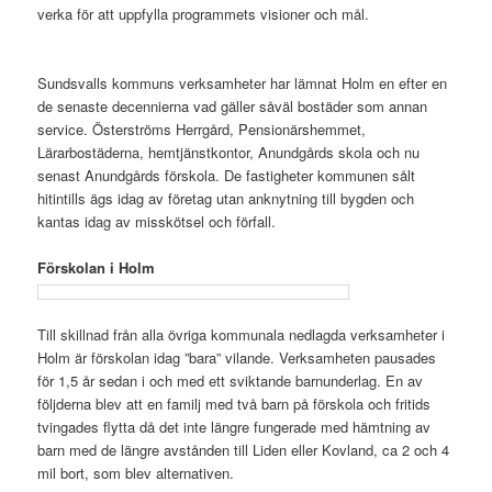
verka för att uppfylla programmets visioner och mål.
.
Sundsvalls kommuns verksamheter har lämnat Holm en efter en
de senaste decennierna vad gäller såväl bostäder som annan
service. Österströms Herrgård, Pensionärshemmet,
Lärarbostäderna, hemtjänstkontor, Anundgårds skola och nu
senast Anundgårds förskola. De fastigheter kommunen sålt
hitintills ägs idag av företag utan anknytning till bygden och
kantas idag av misskötsel och förfall.
Förskolan i Holm
Till skillnad från alla övriga kommunala nedlagda verksamheter i
Holm är förskolan idag ”bara” vilande. Verksamheten pausades
för 1,5 år sedan i och med ett sviktande barnunderlag. En av
följderna blev att en familj med två barn på förskola och fritids
tvingades flytta då det inte längre fungerade med hämtning av
barn med de längre avstånden till Liden eller Kovland, ca 2 och 4
mil bort, som blev alternativen.