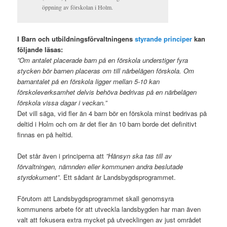
öppning av förskolan i Holm.
I Barn och utbildningsförvaltningens
styrande principer
kan
följande läsas:
”Om antalet placerade barn på en förskola understiger fyra
stycken bör barnen placeras om till närbelägen förskola. Om
barnantalet på en förskola ligger mellan 5-10 kan
förskoleverksamhet delvis behöva bedrivas på en närbelägen
förskola vissa dagar i veckan.”
Det vill säga, vid fler än 4 barn bör en förskola minst bedrivas på
deltid i Holm och om är det fler än 10 barn borde det definitivt
finnas en på heltid.
Det står även i principerna att
”Hänsyn ska tas till av
förvaltningen, nämnden eller kommunen andra beslutade
styrdokument”
. Ett sådant är Landsbygdsprogrammet.
Förutom att Landsbygdsprogrammet skall genomsyra
kommunens arbete för att utveckla landsbygden har man även
valt att fokusera extra mycket på utvecklingen av just området