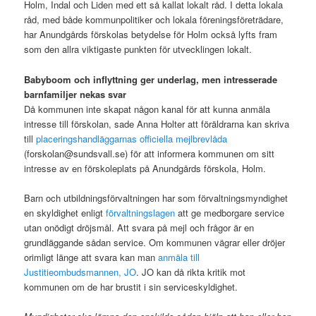
Holm, Indal och Liden med ett så kallat lokalt råd. I detta lokala
råd, med både kommunpolitiker och lokala föreningsföreträdare,
har Anundgårds förskolas betydelse för Holm också lyfts fram
som den allra viktigaste punkten för utvecklingen lokalt.
Babyboom och inflyttning ger underlag, men intresserade
barnfamiljer nekas svar
Då kommunen inte skapat någon kanal för att kunna anmäla
intresse till förskolan, sade Anna Holter att föräldrarna kan skriva
till
placeringshandläggarnas officiella mejlbrevlåda
(forskolan@sundsvall.se) för att informera kommunen om sitt
intresse av en förskoleplats på Anundgårds förskola, Holm.
Barn och utbildningsförvaltningen har som förvaltningsmyndighet
en skyldighet enligt
förvaltningslagen
att ge medborgare service
utan onödigt dröjsmål. Att svara på mejl och frågor är en
grundläggande sådan service. Om kommunen vägrar eller dröjer
orimligt länge att svara kan man
anmäla till
Justitieombudsmannen, JO
. JO kan då rikta kritik mot
kommunen om de har brustit i sin serviceskyldighet.