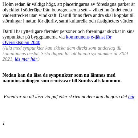
Holm redan är väldigt högt, att placeringarna av föreslagna parker är
olyckligt i söderläge från bebyggelserna sett – vilket nu är det enda
väderstrecket utan vindkraft. Därtill finns flera andra skäl kopplat till
störningar i natur, för djurliv, samt kulturella och fastigheters värden.
Därtill har ytterligare flertalet personer och föreningar skickat in sina
synpunkter på byggplanerna via
kommunens e-tjänst för
Översiktsplan 2040
.
(Alla med synpunkter kan skicka dem direkt som underlag till
kommunens beslut. Sista dagen för att lämna synpunkter är 30/9
2021,
läs mer här
.)
.
Nedan kan du läsa de synpunkter som nu lämnas med
namninsamlingen som remissvar till Sundsvalls kommun.
.
Föredrar du att läsa via pdf eller skriva ut dem kan du göra det
här
.
.
1