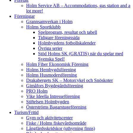
Företag
Holm Service AB – Accommodations, gas station and a
lot more!
Föreningar
Grannsamverkan i Holm
Holms Sportklubb
Spelprogram, resultat och tabell
Tidigare föreningssida
Holmbygdens fotbollskalender
Övriga serier
Stöd Holms SK (GRATIS) när du spelar med
Svenska Spel!
Holm Fiber Ekonomisk Förening
Holms Hembygdsförening
Holms Husmodersförening
Drakabergets SK – Motorcykel och Snöskoter
Gimåfors Bygdegårdsförening
PRO Holm
Vike Ideella Intresseförening
Stiftelsen Holmbygden
Österströms Bagarstugeförening
Turism/Fritid
Gym och aktivitetscenter
Fiske / Holms fiskevårdsområde
Långfärdsskridskor (uthyrning finns)