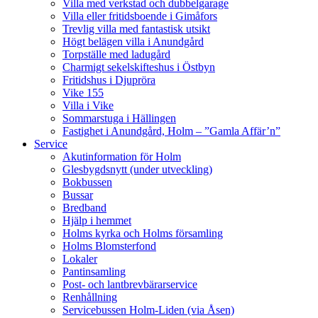
Villa med verkstad och dubbelgarage
Villa eller fritidsboende i Gimåfors
Trevlig villa med fantastisk utsikt
Högt belägen villa i Anundgård
Torpställe med ladugård
Charmigt sekelskifteshus i Östbyn
Fritidshus i Djupröra
Vike 155
Villa i Vike
Sommarstuga i Hällingen
Fastighet i Anundgård, Holm – ”Gamla Affär’n”
Service
Akutinformation för Holm
Glesbygdsnytt (under utveckling)
Bokbussen
Bussar
Bredband
Hjälp i hemmet
Holms kyrka och Holms församling
Holms Blomsterfond
Lokaler
Pantinsamling
Post- och lantbrevbärarservice
Renhållning
Servicebussen Holm-Liden (via Åsen)