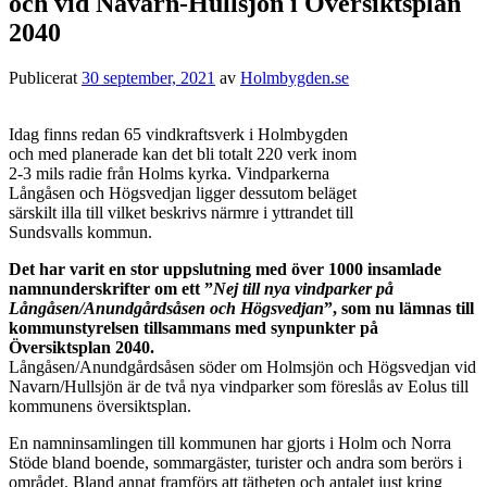
och vid Navarn-Hullsjön i Översiktsplan
2040
Publicerat
30 september, 2021
av
Holmbygden.se
Idag finns redan 65 vindkraftsverk i Holmbygden
och med planerade kan det bli totalt 220 verk inom
2-3 mils radie från Holms kyrka. Vindparkerna
Långåsen och Högsvedjan ligger dessutom beläget
särskilt illa till vilket beskrivs närmre i yttrandet till
Sundsvalls kommun.
Det har varit en stor uppslutning med över 1000 insamlade
namnunderskrifter om ett ”
Nej till nya vindparker på
Långåsen/Anundgårdsåsen och Högsvedjan
”, som nu lämnas till
kommunstyrelsen tillsammans med synpunkter på
Översiktsplan 2040.
Långåsen/Anundgårdsåsen söder om Holmsjön och Högsvedjan vid
Navarn/Hullsjön är de två nya vindparker som föreslås av Eolus till
kommunens översiktsplan.
En namninsamlingen till kommunen har gjorts i Holm och Norra
Stöde bland boende, sommargäster, turister och andra som berörs i
området. Bland annat framförs att tätheten och antalet just kring