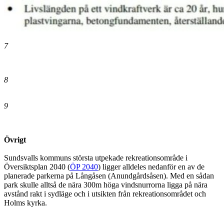
7
8
9
.
Övrigt
Sundsvalls kommuns största utpekade rekreationsområde i
Översiktsplan 2040 (
ÖP 2040
) ligger alldeles nedanför en av de
planerade parkerna på Långåsen (Anundgårdsåsen). Med en sådan
park skulle alltså de nära 300m höga vindsnurrorna ligga på nära
avstånd rakt i sydläge och i utsikten från rekreationsområdet och
Holms kyrka.
.
.