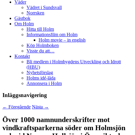
Väder
Vädret i Sundsvall
Norrsken
Gästbok
Om Holm
Hitta till Holm
Informationsfilm om Holm
Holm movie – in english
Köp Holmboken
Visste du att…
Kontakt
Bli medlem i Holmbygdens Utveckling och Idrott
(HBU)
Nyhetsförslag
Holms idé-låda
Annonsera i Holm
Inläggsnavigering
←
Föregående
Nästa
→
Över 1000 namnunderskrifter mot
vindkraftsparkerna söder om Holmsjön