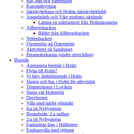
Båt, bad och vattensport
Kanotuthyrning
Jaktskyttebana och Holms Jaktskytteklubb
Anundgårds och Vike motions-/skidspår
Lämna en spårrapport från Holmskogarna
Allbergsbacken
Bilder från Allbergsbacken
Vettenbacken
Förströelse på Österström
Aktiviteter på Sandnäset
Paramotorkartan (under utveckling)
Boende
Annonsera boende i Holm
Flytta till Holm?
Vi blev deltidsboende i Holm
Stugor och hus i Holm för uthyrning
Timmerstugor i Loviken
Stuga vid Holmsjön
Drevberget
Villa med härlig sjöutsikt
4:a på Nybyggena
Bostadsrätt, 2:a radhus
2:a på Nybyggena
Fantastiskt läge i Hällingen
Enplansvilla med sjötomt