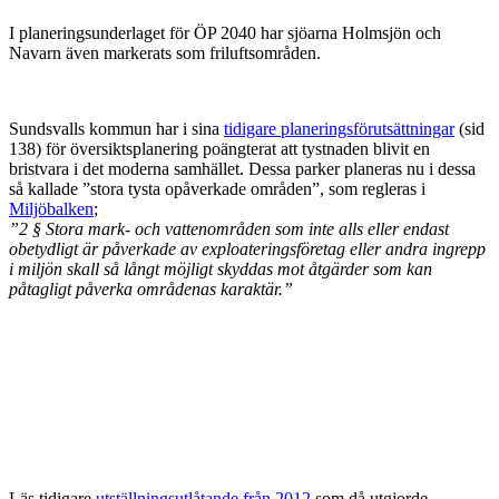
.
I planeringsunderlaget för ÖP 2040 har sjöarna Holmsjön och
Navarn även markerats som friluftsområden.
Sundsvalls kommun har i sina
tidigare planeringsförutsättningar
(sid
138) för översiktsplanering poängterat att tystnaden blivit en
bristvara i det moderna samhället. Dessa parker planeras nu i dessa
så kallade ”stora tysta opåverkade områden”, som regleras i
Miljöbalken
;
”2 § Stora mark- och vattenområden som inte alls eller endast
obetydligt är påverkade av exploateringsföretag eller andra ingrepp
i miljön skall så långt möjligt skyddas mot åtgärder som kan
påtagligt påverka områdenas karaktär.”
Läs tidigare
utställningsutlåtande från 2012
som då utgjorde