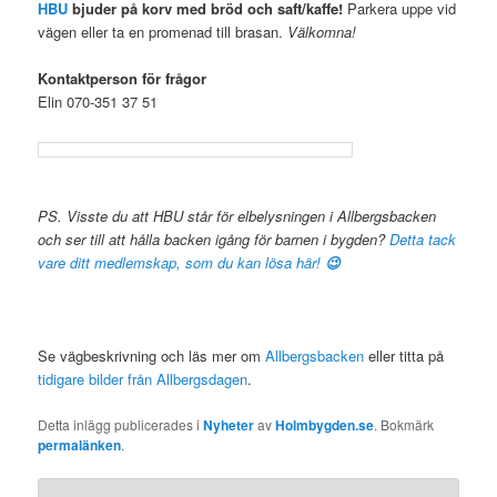
HBU
bjuder på korv med bröd och saft/kaffe!
Parkera uppe vid
vägen eller ta en promenad till brasan.
Välkomna!
Kontaktperson för frågor
Elin 070-351 37 51
.
.
PS. Visste du att HBU står för elbelysningen i Allbergsbacken
och ser till att hålla backen igång för barnen i bygden?
Detta tack
vare ditt medlemskap, som du kan lösa här!
😉
.
Se vägbeskrivning och läs mer om
Allbergsbacken
eller titta på
tidigare bilder från Allbergsdagen
.
Detta inlägg publicerades i
Nyheter
av
Holmbygden.se
. Bokmärk
permalänken
.