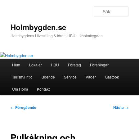
Hoppa
till
Sök
primärt
innehåll
Holmbygden.se
Holmbygdens Utveckling & Idrott, HBU – #holmbygden
Huvudmeny
Hem
Lokaler
HBU
Företag
Föreningar
Turism/Fritid
Boende
Service
Väder
Gästbok
Om Holm
Kontakt
Inläggsnavigering
←
Föregående
Nästa
→
Pulkåkning och