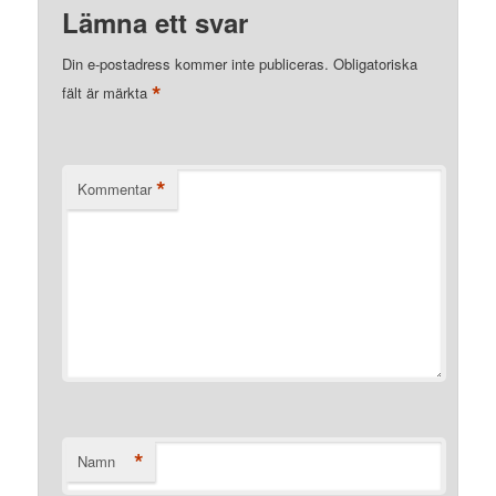
Lämna ett svar
Din e-postadress kommer inte publiceras.
Obligatoriska
*
fält är märkta
*
Kommentar
*
Namn