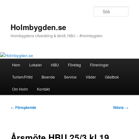
Hoppa
till
Sök
primärt
innehåll
Holmbygden.se
Holmbygdens Utveckling & Idrott, HBU – #holmbygden
Huvudmeny
Hem
Lokaler
HBU
Företag
Föreningar
Turism/Fritid
Boende
Service
Väder
Gästbok
Om Holm
Kontakt
Inläggsnavigering
←
Föregående
Nästa
→
Årsmöte HBU 25/3 kl 19