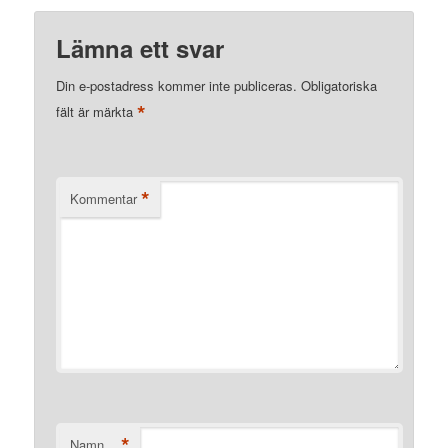
Lämna ett svar
Din e-postadress kommer inte publiceras.
Obligatoriska
*
fält är märkta
*
Kommentar
*
Namn