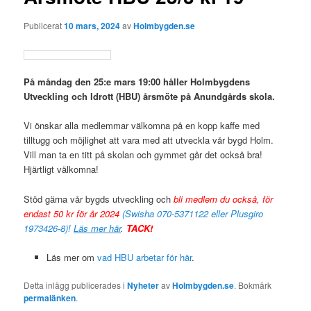
Publicerat
10 mars, 2024
av
Holmbygden.se
På måndag den 25:e mars 19
:00 håller Holmbygdens
Utveckling och Idrott (HBU) årsmöt
e på Anundgårds skola.
Vi önskar alla medlemmar välkomna på en kopp kaffe med
tilltugg och möjlighet att vara med att utveckla vår bygd Holm.
Vill man ta en titt på skolan och gymmet går det också bra!
Hjärtligt välkomna!
Stöd gärna vår bygds utveckling och
bli medlem du också, för
endast 50 kr för år 2024
(Swisha 070-5371122 eller Plusgiro
1973426-8)!
Läs mer här
.
TACK!
Läs mer om
vad HBU arbetar för här
.
Detta inlägg publicerades i
Nyheter
av
Holmbygden.se
. Bokmärk
permalänken
.