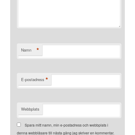
*
Namn
*
E-postadress
Webbplats
Spara mitt namn, min e-postadress och webbplats i
denna webbläsare till nästa gång jag skriver en kommentar.