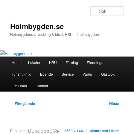
Hoppa
till
Sök
primärt
innehåll
Holmbygden.se
Holmbygdens Utveckling & Idrott, HBU – #holmbygden
Huvudmeny
Hem
Lokaler
HBU
Företag
Föreningar
Turism/Fritid
Boende
Service
Väder
Gästbok
Om Holm
Kontakt
Bildnavigering
← Föregående
Nästa →
Publicerat
17 november, 2024
kl.
2560 × 1441
i
Julmarknad i Holm