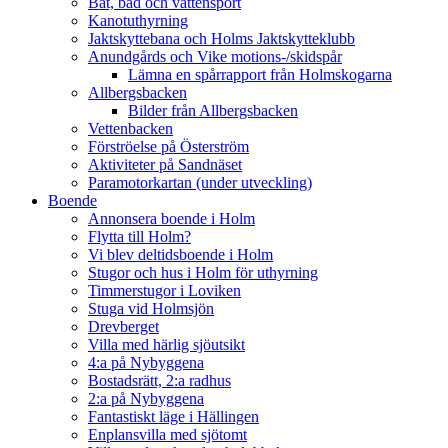
Båt, bad och vattensport
Kanotuthyrning
Jaktskyttebana och Holms Jaktskytteklubb
Anundgårds och Vike motions-/skidspår
Lämna en spårrapport från Holmskogarna
Allbergsbacken
Bilder från Allbergsbacken
Vettenbacken
Förströelse på Österström
Aktiviteter på Sandnäset
Paramotorkartan (under utveckling)
Boende
Annonsera boende i Holm
Flytta till Holm?
Vi blev deltidsboende i Holm
Stugor och hus i Holm för uthyrning
Timmerstugor i Loviken
Stuga vid Holmsjön
Drevberget
Villa med härlig sjöutsikt
4:a på Nybyggena
Bostadsrätt, 2:a radhus
2:a på Nybyggena
Fantastiskt läge i Hällingen
Enplansvilla med sjötomt