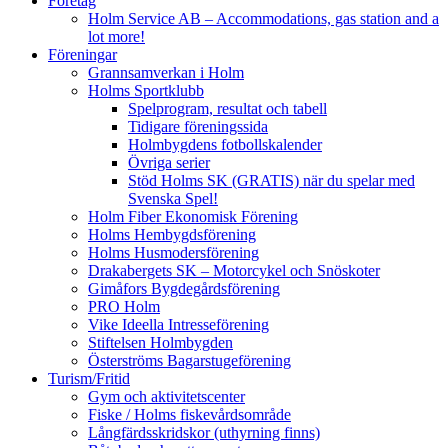
Företag
Holm Service AB – Accommodations, gas station and a
lot more!
Föreningar
Grannsamverkan i Holm
Holms Sportklubb
Spelprogram, resultat och tabell
Tidigare föreningssida
Holmbygdens fotbollskalender
Övriga serier
Stöd Holms SK (GRATIS) när du spelar med
Svenska Spel!
Holm Fiber Ekonomisk Förening
Holms Hembygdsförening
Holms Husmodersförening
Drakabergets SK – Motorcykel och Snöskoter
Gimåfors Bygdegårdsförening
PRO Holm
Vike Ideella Intresseförening
Stiftelsen Holmbygden
Österströms Bagarstugeförening
Turism/Fritid
Gym och aktivitetscenter
Fiske / Holms fiskevårdsområde
Långfärdsskridskor (uthyrning finns)