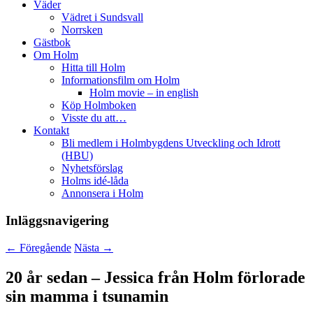
Väder
Vädret i Sundsvall
Norrsken
Gästbok
Om Holm
Hitta till Holm
Informationsfilm om Holm
Holm movie – in english
Köp Holmboken
Visste du att…
Kontakt
Bli medlem i Holmbygdens Utveckling och Idrott
(HBU)
Nyhetsförslag
Holms idé-låda
Annonsera i Holm
Inläggsnavigering
←
Föregående
Nästa
→
20 år sedan – Jessica från Holm förlorade
sin mamma i tsunamin