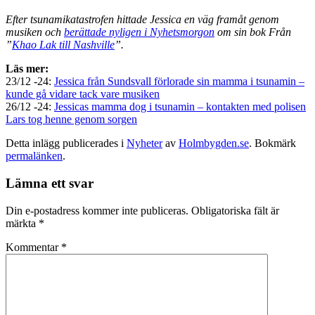
Efter tsunamikatastrofen hittade Jessica en väg framåt genom
musiken och
berättade nyligen i Nyhetsmorgon
om sin bok Från
”
Khao Lak till Nashville
”.
Läs mer:
23/12 -24:
Jessica från Sundsvall förlorade sin mamma i tsunamin –
kunde gå vidare tack vare musiken
26/12 -24:
Jessicas mamma dog i tsunamin – kontakten med polisen
Lars tog henne genom sorgen
Detta inlägg publicerades i
Nyheter
av
Holmbygden.se
. Bokmärk
permalänken
.
Lämna ett svar
Din e-postadress kommer inte publiceras.
Obligatoriska fält är
märkta
*
Kommentar
*