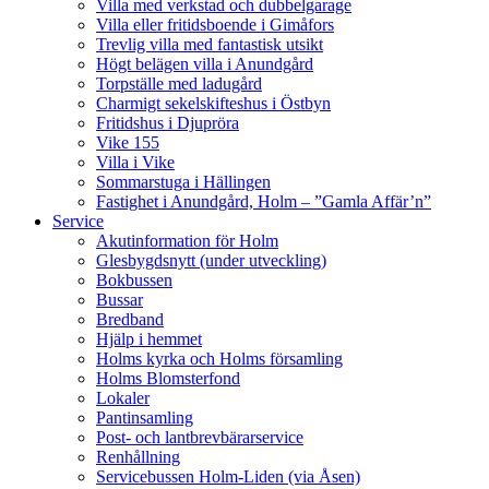
Villa med verkstad och dubbelgarage
Villa eller fritidsboende i Gimåfors
Trevlig villa med fantastisk utsikt
Högt belägen villa i Anundgård
Torpställe med ladugård
Charmigt sekelskifteshus i Östbyn
Fritidshus i Djupröra
Vike 155
Villa i Vike
Sommarstuga i Hällingen
Fastighet i Anundgård, Holm – ”Gamla Affär’n”
Service
Akutinformation för Holm
Glesbygdsnytt (under utveckling)
Bokbussen
Bussar
Bredband
Hjälp i hemmet
Holms kyrka och Holms församling
Holms Blomsterfond
Lokaler
Pantinsamling
Post- och lantbrevbärarservice
Renhållning
Servicebussen Holm-Liden (via Åsen)