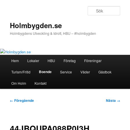
Hoppa
till
Sök
primärt
innehåll
Holmbygden.se
Holmbygdens Utveckling & Idrott, HBU – #holmbygden
Huvudmeny
Hem
Lokaler
HBU
Företag
Föreningar
Boende
Turism/Fritid
Service
Väder
Gästbok
Om Holm
Kontakt
Bildnavigering
← Föregående
Nästa →
44JBQUPA088P0I3H