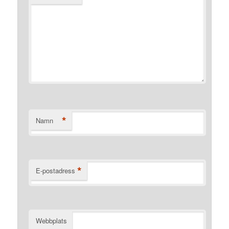
*
Namn
*
E-postadress
Webbplats