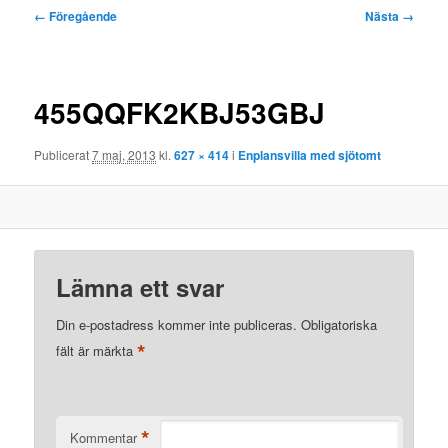
Bildnavigering
← Föregående
Nästa →
455QQFK2KBJ53GBJ
Publicerat
7 maj, 2013
kl.
627 × 414
i
Enplansvilla med sjötomt
Lämna ett svar
Din e-postadress kommer inte publiceras.
Obligatoriska
*
fält är märkta
*
Kommentar