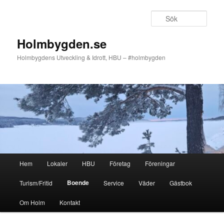
Hoppa
till
Sök
primärt
innehåll
Holmbygden.se
Holmbygdens Utveckling & Idrott, HBU – #holmbygden
Huvudmeny
Hem
Lokaler
HBU
Företag
Föreningar
Boende
Turism/Fritid
Service
Väder
Gästbok
Om Holm
Kontakt