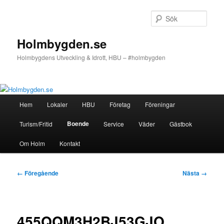
Hoppa
till
Sök
primärt
innehåll
Holmbygden.se
Holmbygdens Utveckling & Idrott, HBU – #holmbygden
Huvudmeny
Hem
Lokaler
HBU
Företag
Föreningar
Boende
Turism/Fritid
Service
Väder
Gästbok
Om Holm
Kontakt
Bildnavigering
← Föregående
Nästa →
455QQM3H2BJ53GJO