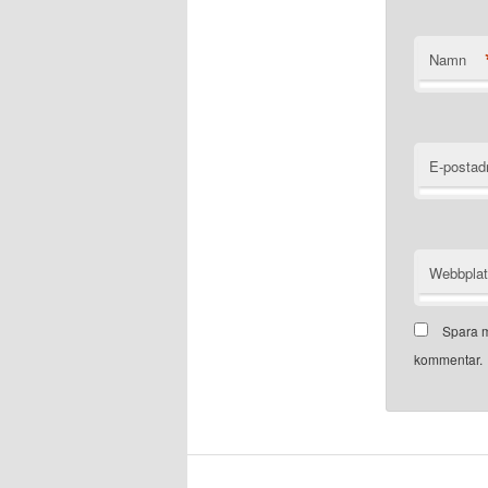
Namn
E-postad
Webbpla
Spara m
kommentar.