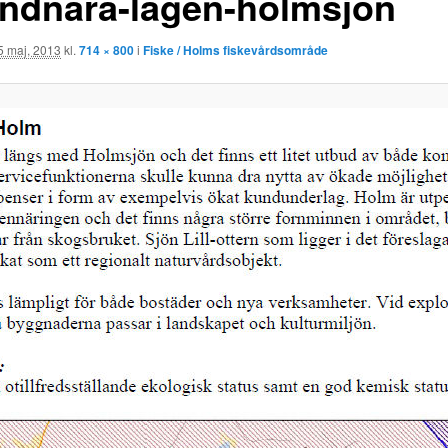
andnara-lagen-holmsjon
5 maj, 2013
kl.
714 × 800
i
Fiske / Holms fiskevårdsområde