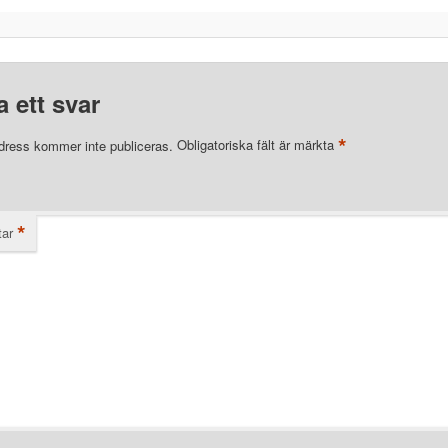
 ett svar
*
dress kommer inte publiceras.
Obligatoriska fält är märkta
*
ar