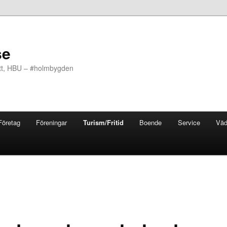
se
ott, HBU – #holmbygden
Företag
Föreningar
Turism/Fritid
Boende
Service
Väd