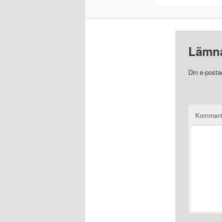
Lämna
Din e-posta
Komment