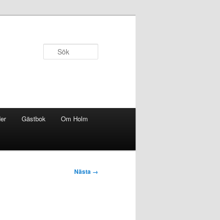
Sök
er
Gästbok
Om Holm
Nästa →