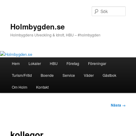
Hoppa
till
Sök
primärt
innehåll
Holmbygden.se
Holmbygdens Utveckling & Idrott, HBU – #holmbygden
Huvudmeny
Hem
Lokaler
HBU
Företag
Föreningar
Turism/Fritid
Boende
Service
Väder
Gästbok
Om Holm
Kontakt
Bildnavigering
Nästa →
kollegor