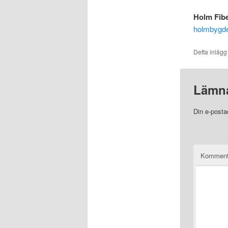
Holm Fib
holmbygden
Detta inlägg
Lämna
Din e-posta
Komment