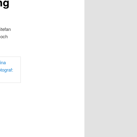
ng
tefan
 och