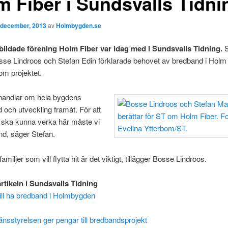
m Fiber i Sundsvalls Tidni
 december, 2013
av
Holmbygden.se
ildade förening Holm Fiber var idag med i Sundsvalls Tidning.
S
sse Lindroos och Stefan Edin förklarade behovet av bredband i Holm
om projektet.
 handlar om hela bygdens
 och utveckling framåt. För att
 ska kunna verka här måste vi
d, säger Stefan.
amiljer som vill flytta hit är det viktigt, tillägger Bosse Lindroos.
artikeln i Sundsvalls Tidning
ill ha bredband i Holmbygden
änsstyrelsen ger pengar till bredbandsprojekt