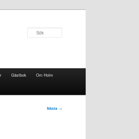
Sök
r
Gästbok
Om Holm
Nästa
→