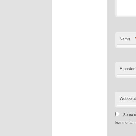
Namn
E-postad
Webbpla
Spara m
kommentar.