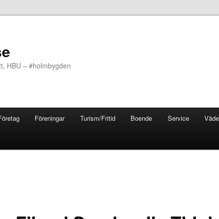
se
ott, HBU – #holmbygden
Företag
Föreningar
Turism/Fritid
Boende
Service
Väde