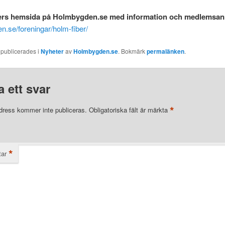
ers hemsida på Holmbygden.se med information och medlemsa
.se/foreningar/holm-fiber/
 publicerades i
Nyheter
av
Holmbygden.se
. Bokmärk
permalänken
.
 ett svar
*
dress kommer inte publiceras.
Obligatoriska fält är märkta
*
ar