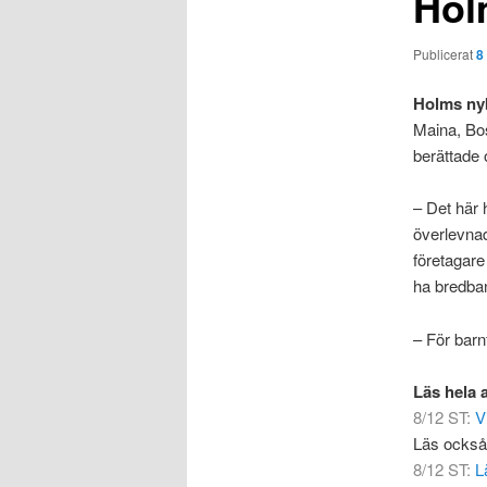
Hol
Publicerat
8
Holms nyb
Maina, Bo
berättade 
– Det här
överlevnad
företagare
ha bredban
– För barnf
Läs hela 
8/12 ST:
V
Läs också
8/12 ST:
L