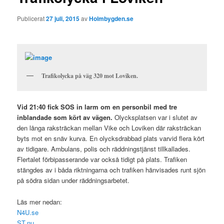
Publicerat
27 juli, 2015
av
Holmbygden.se
Trafikolycka på väg 320 mot Loviken.
Vid 21:40 fick SOS in larm om en personbil med tre
inblandade som kört av vägen.
Olycksplatsen var i slutet av
den långa raksträckan mellan Vike och Loviken där raksträckan
byts mot en snäv kurva. En olycksdrabbad plats varvid flera kört
av tidigare. Ambulans, polis och räddningstjänst tillkallades.
Flertalet förbipasserande var också tidigt på plats. Trafiken
stängdes av i båda riktningarna och trafiken hänvisades runt sjön
på södra sidan under räddningsarbetet.
Läs mer nedan:
N4U.se
ST.nu