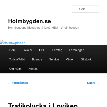
Hoppa
till
Sök
primärt
innehåll
Holmbygden.se
Holmbygdens Utveckling & Idrott, HBU – #holmbygden
Huvudmeny
Hem
Lokaler
HBU
Företag
Föreningar
Turism/Fritid
Boende
Service
Väder
Gästbok
Om Holm
Kontakt
Inläggsnavigering
←
Föregående
Nästa
→
Trafikolycka i Loviken