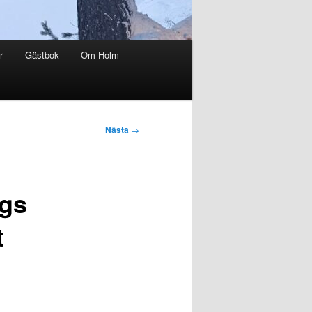
r
Gästbok
Om Holm
Nästa
→
ggs
t