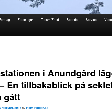
Företag
Föreningar
Turism/Fritid
Boende
Service
Väde
estationen i Anundgård lä
– En tillbakablick på sekle
 gått
6 februari, 2017
av
Holmbygden.se