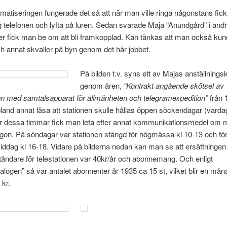
matiseringen fungerade det så att när man ville ringa någonstans fic
 telefonen och lyfta på luren. Sedan svarade Maja “Anundgård” i and
er fick man be om att bli framkopplad. Kan tänkas att man också kun
ch annat skvaller på byn genom det här jobbet.
På bilden t.v. syns ett av Majas anställnings
genom åren,
“Kontrakt angående skötsel av
on med samtalsapparat för allmänheten och telegramexpedition”
från 
and annat läsa att stationen skulle hållas öppen söckendagar (vardag
ör dessa timmar fick man leta efter annat kommunikationsmedel om m
ågon. På söndagar var stationen stängd för högmässa kl 10-13 och fö
dag kl 16-18. Vidare på bilderna nedan kan man se att ersättningen 
åndare för telestationen var 40kr/år och abonnemang. Och enligt
talogen” så var antalet abonnenter år 1935 ca 15 st, vilket blir en må
kr.