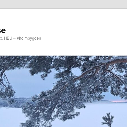
se
ott, HBU – #holmbygden