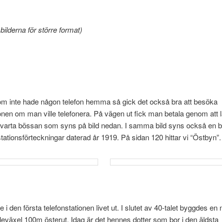
bilderna för större format)
om inte hade någon telefon hemma så gick det också bra att besöka
onen om man ville telefonera. På vägen ut fick man betala genom att
svarta bössan som syns på bild nedan. I samma bild syns också en 
tationsförteckningar daterad år 1919. På sidan 120 hittar vi “Östbyn”.
 i den första telefonstationen livet ut. I slutet av 40-talet byggdes en
leväxel 100m österut. Idag är det hennes dotter som bor i den äldsta