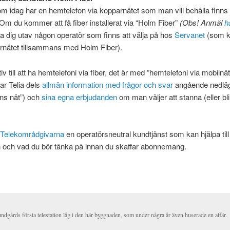
m idag har en hemtelefon via kopparnätet som man vill behålla finns 
. Om du kommer att få fiber installerat via “Holm Fiber”
(Obs! Anmäl
h
 dig utav någon operatör som finns att välja på hos
Servanet
(som k
rnätet tillsammans med Holm Fiber).
tiv till att ha hemtelefoni via fiber, det är med ”hemtelefoni via mobilnät
ar Telia dels
allmän information med frågor och svar
angående nedlä
ns nät”) och
sina egna erbjudanden
om man väljer att stanna (eller bl
Telekområdgivarna
en operatörsneutral kundtjänst som kan hjälpa till 
 och vad du bör tänka på innan du skaffar abonnemang.
dgårds första telestation låg i den här byggnaden, som under några år även huserade en affär.