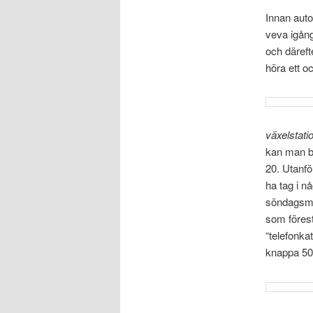
Innan auto
veva igång
och däreft
höra ett o
växelstati
kan man bl
20. Utanf
ha tag i n
söndagsmid
som förest
“telefonka
knappa 50 