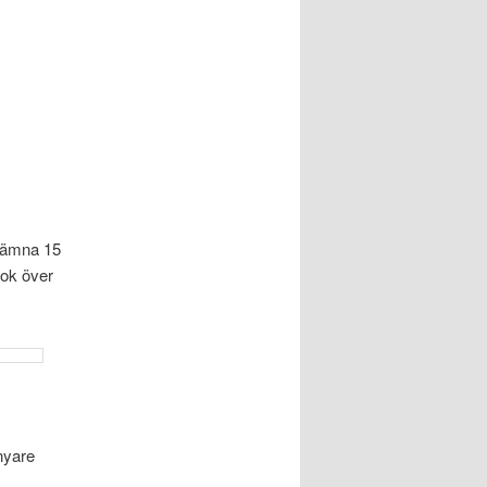
 lämna 15
bok över
 nyare