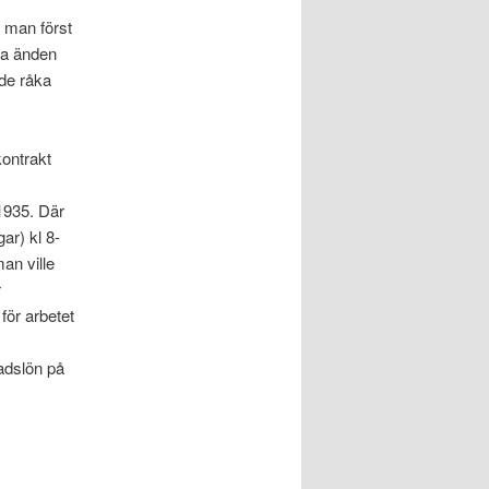
k man först
ra änden
de råka
kontrakt
1935. Där
ar) kl 8-
an ville
r
för arbetet
nadslön på