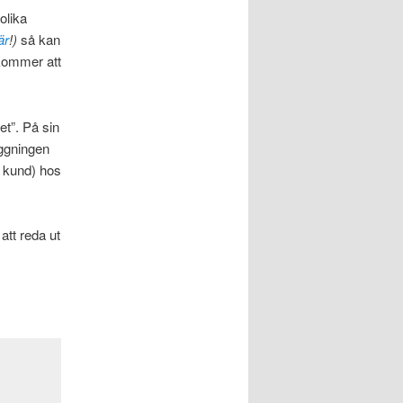
olika
är
!)
så kan
ommer att
et”. På sin
ggningen
i kund) hos
att reda ut