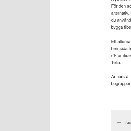
För den so
alternativ
du använda
bygga fibe
Ett alterna
hemsida h
(”Framtide
Telia.
Annars är
begreppen
Anun