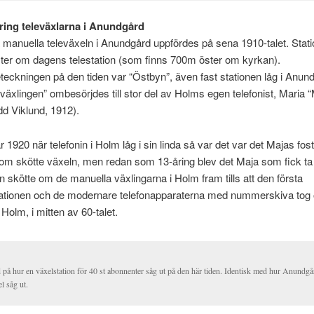
kring televäxlarna i Anundgård
 manuella televäxeln i Anundgård uppfördes på sena 1910-talet. Stati
ter om dagens telestation (som finns 700m öster om kyrkan).
teckningen på den tiden var “Östbyn”, även fast stationen låg i Anun
växlingen” ombesörjdes till stor del av Holms egen telefonist, Maria 
dd Viklund, 1912).
 1920 när telefonin i Holm låg i sin linda så var det var det Majas fost
om skötte växeln, men redan som 13-åring blev det Maja som fick ta
on skötte om de manuella växlingarna i Holm fram tills att den första
ationen och de modernare telefonapparaterna med nummerskiva tog 
 Holm, i mitten av 60-talet.
 på hur en växelstation för 40 st abonnenter såg ut på den här tiden. Identisk med hur Anundgå
l såg ut.