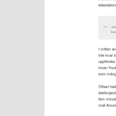
telestatio
Anu
kun
I mitten a
inte kvar 
uppfördes d
innan Yout
som många 
Oftast had
telefonjac
fem minute
mail Anund