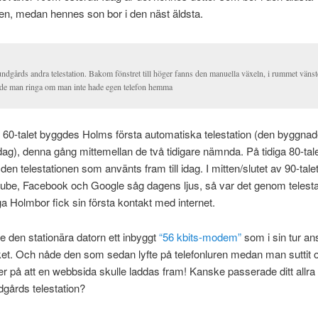
nen, medan hennes son bor i den näst äldsta.
ndgårds andra telestation. Bakom fönstret till höger fanns den manuella växeln, i rummet vänst
de man ringa om man inte hade egen telefon hemma
v 60-talet byggdes Holms första automatiska telestation (den byggnad
idag), denna gång mittemellan de två tidigare nämnda. På tidiga 80-tal
en telestationen som använts fram till idag. I mitten/slutet av 90-talet
ube, Facebook och Google såg dagens ljus, så var det genom telest
Holmbor fick sin första kontakt med internet.
e den stationära datorn ett inbyggt
“56 kbits-modem”
som i sin tur ansl
ket. Och nåde den som sedan lyfte på telefonluren medan man suttit 
r på att en webbsida skulle laddas fram! Kanske passerade ditt allra 
gårds telestation?