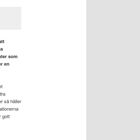
att
ta
nter som
er en
et
dra
r så håller
tationerna
 gott