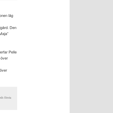
onen låg
dgård. Den
“Maja”
erfar Pelle
 över
över
rds första