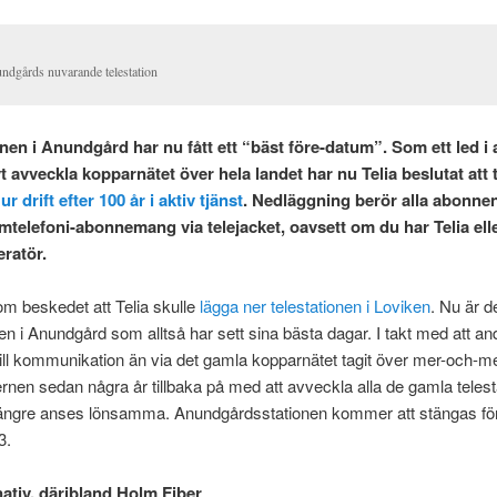
ndgårds nuvarande telestation
nen i Anundgård har nu fått ett “bäst före-datum”. Som ett led i 
t avveckla kopparnätet över hela landet har nu Telia beslutat att 
ur drift efter 100 år i aktiv tjänst
. Nedläggning berör alla abonne
emtelefoni-abonnemang via telejacket, oavsett om du har Telia ell
ratör.
m beskedet att Telia skulle
lägga ner telestationen i Loviken
. Nu är d
nen i Anundgård som alltså har sett sina bästa dagar. I takt med att an
 till kommunikation än via det gamla kopparnätet tagit över mer-och-me
rnen sedan några år tillbaka på med att avveckla alla de gamla teles
längre anses lönsamma. Anundgårdsstationen kommer att stängas för
3.
nativ, däribland Holm Fiber