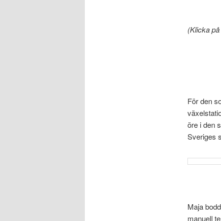
(Klicka på 
För den s
växelstati
öre i den 
Sveriges s
Maja bodde
manuell te