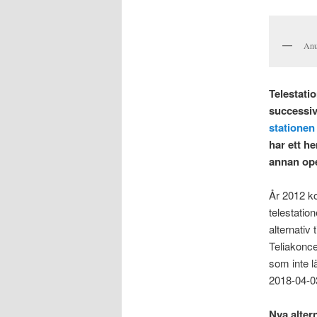
Anu
Telestatio
successiv
stationen 
har ett h
annan ope
År 2012 ko
telestatio
alternativ
Teliakonce
som inte 
2018-04-0
Nya alter