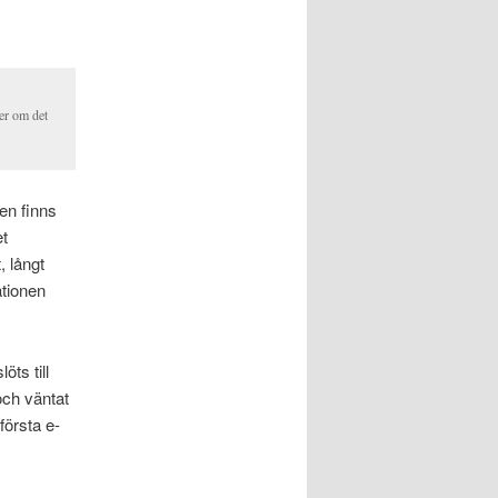
er om det
en finns
et
, långt
ationen
öts till
och väntat
första e-