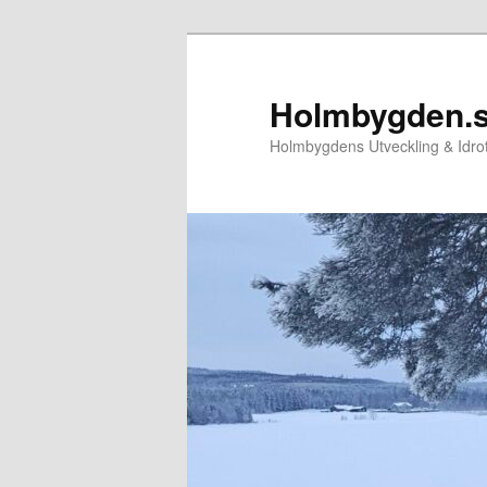
Hoppa
till
primärt
Holmbygden.
innehåll
Holmbygdens Utveckling & Idr