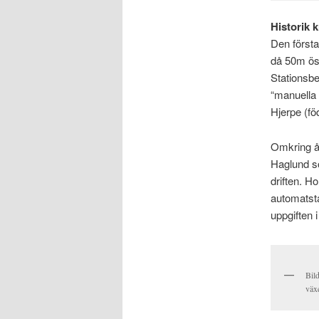
Historik 
Den första
då 50m ös
Stationsbe
“manuella 
Hjerpe (fö
Omkring år
Haglund s
driften. H
automatst
uppgiften i
Bild
växe