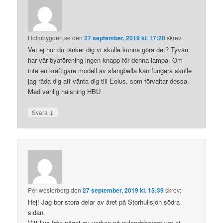
Holmbygden.se
den
27 september, 2019 kl. 17:20
skrev:
Vet ej hur du tänker dig vi skulle kunna göra det? Tyvärr
har vår byaförening ingen knapp för denna lampa. Om
inte en kraftigare modell av slangbella kan fungera skulle
jag råda dig att vänta dig till Eolus, som förvaltar dessa.
Med vänlig hälsning HBU
↓
Svara
Per westerberg
den
27 september, 2019 kl. 15:39
skrev:
Hej! Jag bor stora delar av året på Storhullsjön södra
sidan.
Vitt ljus från något av verken på nylandsberget vet ej