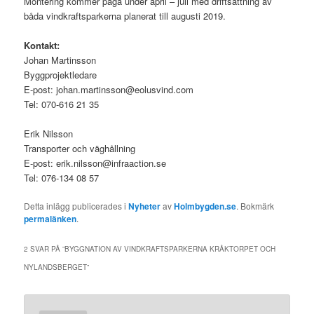
Montering kommer pågå under april – juli med driftsättning av
båda vindkraftsparkerna planerat till augusti 2019.
Kontakt:
Johan Martinsson
Byggprojektledare
E-post: johan.martinsson@eolusvind.com
Tel: 070-616 21 35
Erik Nilsson
Transporter och väghållning
E-post: erik.nilsson@infraaction.se
Tel: 076-134 08 57
Detta inlägg publicerades i
Nyheter
av
Holmbygden.se
. Bokmärk
permalänken
.
2 SVAR PÅ ”
BYGGNATION AV VINDKRAFTSPARKERNA KRÅKTORPET OCH
NYLANDSBERGET
”