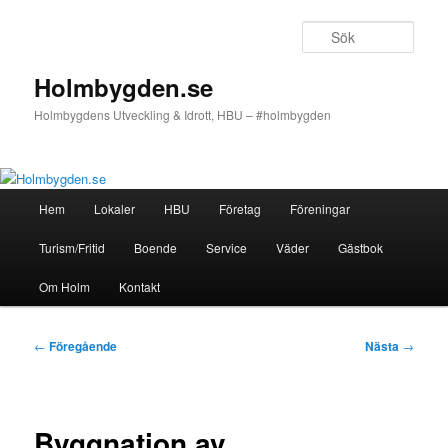
Hoppa
till
Sök
primärt
innehåll
Holmbygden.se
Holmbygdens Utveckling & Idrott, HBU – #holmbygden
Huvudmeny
Hem
Lokaler
HBU
Företag
Föreningar
Turism/Fritid
Boende
Service
Väder
Gästbok
Om Holm
Kontakt
Inläggsnavigering
←
Föregående
Nästa
→
Byggnation av