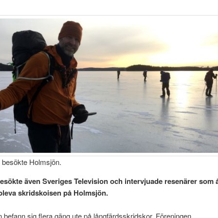
 besökte Holmsjön.
besökte även Sveriges Television och intervjuade resenärer som å
ppleva skridskoisen på Holmsjön.
n befann sig flera gäng ute på långfärdsskridskor. Föreningen