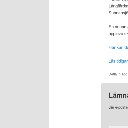
Långfärds
Sunnansjö 
En annan g
uppleva sk
Här kan d
Läs tidiga
Detta inlägg
Lämna
Din e-posta