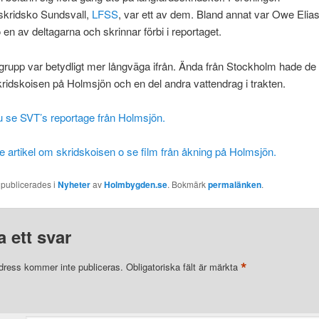
skridsko Sundsvall,
LFSS
, var ett av dem. Bland annat var Owe Elia
en av deltagarna och skrinnar förbi i reportaget.
rupp var betydligt mer långväga ifrån. Ända från Stockholm hade de r
ridskoisen på Holmsjön och en del andra vattendrag i trakten.
u se SVT’s reportage från Holmsjön.
re artikel om skridskoisen o se film från åkning på Holmsjön.
 publicerades i
Nyheter
av
Holmbygden.se
. Bokmärk
permalänken
.
 ett svar
*
dress kommer inte publiceras.
Obligatoriska fält är märkta