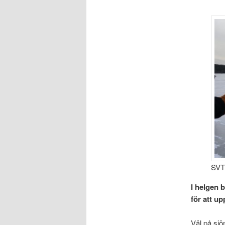
SVT
I helgen 
för att u
Väl på sjö