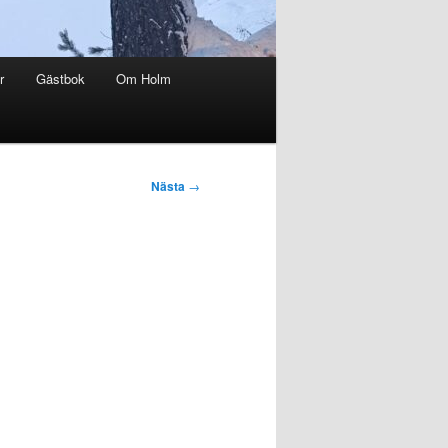
r
Gästbok
Om Holm
Nästa
→