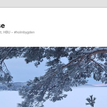
se
ott, HBU – #holmbygden