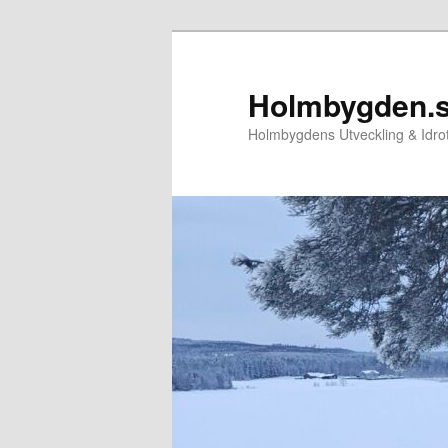
Hoppa
till
primärt
Holmbygden.
innehåll
Holmbygdens Utveckling & Idr