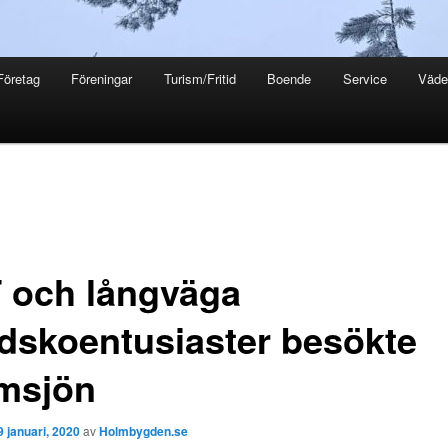
Företag
Föreningar
Turism/Fritid
Boende
Service
Väde
 och långväga
idskoentusiaster besökte
msjön
9 januari, 2020
av
Holmbygden.se