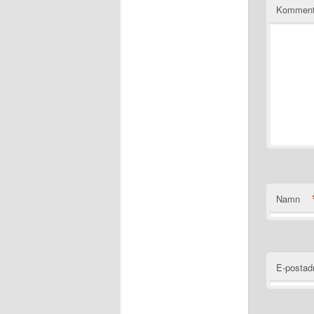
Komment
Namn
E-postad