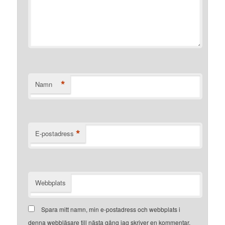
*
Namn
*
E-postadress
Webbplats
Spara mitt namn, min e-postadress och webbplats i
denna webbläsare till nästa gång jag skriver en kommentar.