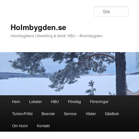
Hoppa
till
Sök
primärt
innehåll
Holmbygden.se
Holmbygdens Utveckling & Idrott, HBU – #holmbygden
Huvudmeny
Hem
Lokaler
HBU
Företag
Föreningar
Turism/Fritid
Boende
Service
Väder
Gästbok
Om Holm
Kontakt