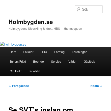
Hoppa
till
Sök
primärt
innehåll
Holmbygden.se
Holmbygdens Utveckling & Idrott, HBU – #holmbygden
Huvudmeny
Hem
Lokaler
HBU
Företag
Föreningar
Turism/Fritid
Boende
Service
Väder
Gästbok
Om Holm
Kontakt
Inläggsnavigering
←
Föregående
Nästa
→
Se SVT’s inslag om