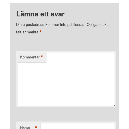
Lämna ett svar
Din e-postadress kommer inte publiceras.
Obligatoriska
*
fält är märkta
*
Kommentar
*
Namn