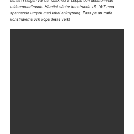
senast i helgen var det Marknad & Loppis och dessförinnan
midsommarfirande. Härnäst väntar konstrunda 15–16/7 med
spännande uttryck med lokal anknytning. Pass på att träffa
konstnärerna och köpa
deras verk!