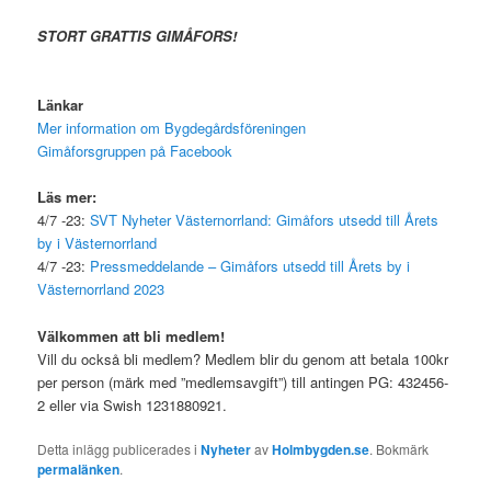
STORT GRATTIS GIMÅFORS!
.
Länkar
Mer information om Bygdegårdsföreningen
Gimåforsgruppen på Facebook
Läs mer:
4/7 -23:
SVT Nyheter Västernorrland: Gimåfors utsedd till Årets
by i Västernorrland
4/7 -23:
Pressmeddelande – Gimåfors utsedd till Årets by i
Västernorrland 2023
Välkommen att bli medlem!
Vill du också bli medlem? Medlem blir du genom att betala 100kr
per person (märk med ”medlemsavgift”) till antingen PG: 432456-
2 eller via Swish 1231880921.
Detta inlägg publicerades i
Nyheter
av
Holmbygden.se
. Bokmärk
permalänken
.