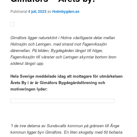
Publicerat
4 juli, 2023
av
Holmbygden.se
Gimåfors ligger naturskönt i Holms västligaste delar mellan
Holmsjön och Leringen, med strand mot Fagervikssjön
däremellan. På bilden; Bygdegården längst till höger,
Fagervikssjön till vänster och Leringen skymtar bortom bron
söderut längst upp.
Hela Sverige meddelade idag att mottagare för utmärkelsen
Årets By i år är Gimåfors Bygdegårdsförening och
motiveringen lyder:
.
”I de inre delarna av Sundsvalls kommun på gränsen till Ånge
kommun ligger byn
Gimåfors. En liten skogsby med 50 bofasta