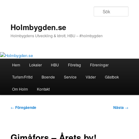
Hoppa
till
Sök
primärt
innehåll
Holmbygden.se
Holmbygdens Utveckling & Idrott, HBU – #holmbygden
Huvudmeny
Hem
Lokaler
HBU
Företag
Föreningar
Turism/Fritid
Boende
Service
Väder
Gästbok
Om Holm
Kontakt
Inläggsnavigering
←
Föregående
Nästa
→
Gimåfors – Årets by!