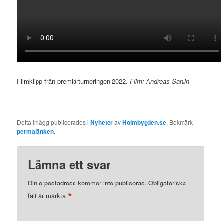
Filmklipp från premiärturneringen 2022.
Film: Andreas Sahlin
Detta inlägg publicerades i
Nyheter
av
Holmbygden.se
. Bokmärk
permalänken
.
Lämna ett svar
Din e-postadress kommer inte publiceras.
Obligatoriska
*
fält är märkta