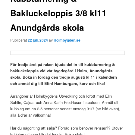
Bakluckeloppis 3/8 kl11
Anundgårds skola
Publicerat
22 juli, 2024
av
Holmbygden.se
För tredje året på raken bjuds det in till kubbturnering &
bakluckeloppis vid vår bygdegård i Holm, Anundgårds
skola. Boka in lördag den tredje augusti kl 11 i kalendern
och anmäl dig till Elin! Hamburgare, korv och fika!
Arrangörer är Holmbygdens Utveckling och Idrott med Elin
Sahlin, Cajsa- och Anna-Karin Fredricson i spetsen. Anmäl ditt
kubblag om ca 2-5 personer senast onsdag 31/7 (se bild ovan),
alla åldrar är välkomna!
Har du någonting att sälja? Förråd som behöver rensas?? Utöver
kubbturneringen blir det loppis. Boka plats!