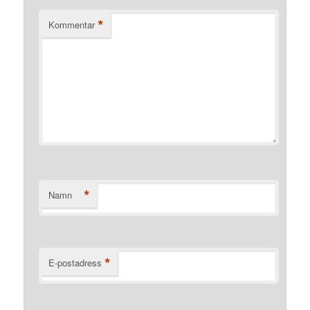
*
Kommentar
*
Namn
*
E-postadress