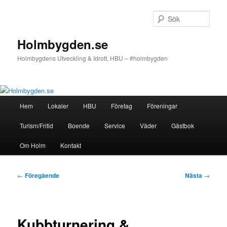
Hoppa
till
Sök
primärt
innehåll
Holmbygden.se
Holmbygdens Utveckling & Idrott, HBU – #holmbygden
Huvudmeny
Hem
Lokaler
HBU
Företag
Föreningar
Turism/Fritid
Boende
Service
Väder
Gästbok
Om Holm
Kontakt
Inläggsnavigering
←
Föregående
Nästa
→
Kubbturnering &